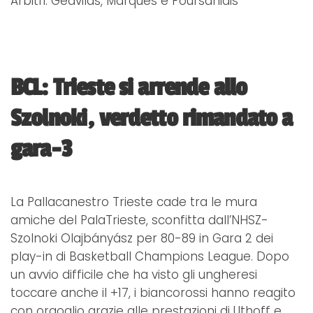
Arbitri: Gedvilas, Marques e Poursanidis
BCL: Trieste si arrende allo
Szolnoki, verdetto rimandato a
gara-3
La Pallacanestro Trieste cade tra le mura
amiche del PalaTrieste, sconfitta dall’NHSZ-
Szolnoki Olajbányász per 80-89 in Gara 2 dei
play-in di Basketball Champions League. Dopo
un avvio difficile che ha visto gli ungheresi
toccare anche il +17, i biancorossi hanno reagito
con orgoglio grazie alle prestazioni di Uthoff e