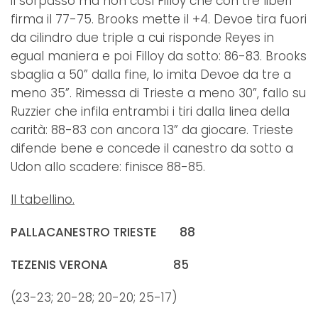
il sorpasso ma non così Filloy che con tre liberi
firma il 77-75. Brooks mette il +4. Devoe tira fuori
da cilindro due triple a cui risponde Reyes in
egual maniera e poi Filloy da sotto: 86-83. Brooks
sbaglia a 50” dalla fine, lo imita Devoe da tre a
meno 35”. Rimessa di Trieste a meno 30”, fallo su
Ruzzier che infila entrambi i tiri dalla linea della
carità: 88-83 con ancora 13” da giocare. Trieste
difende bene e concede il canestro da sotto a
Udon allo scadere: finisce 88-85.
Il tabellino.
PALLACANESTRO TRIESTE 88
TEZENIS VERONA 85
(23-23; 20-28; 20-20; 25-17)