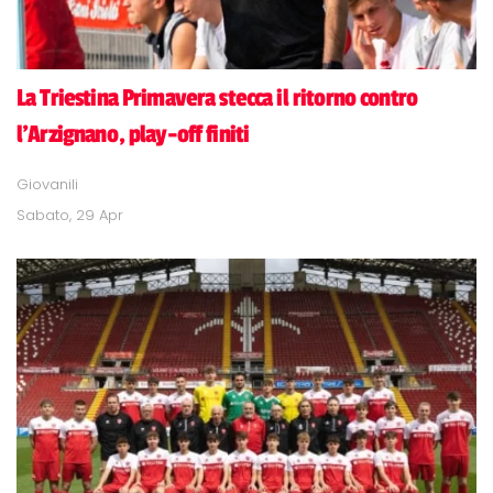
La Triestina Primavera stecca il ritorno contro
l'Arzignano, play-off finiti
Giovanili
Sabato, 29 Apr