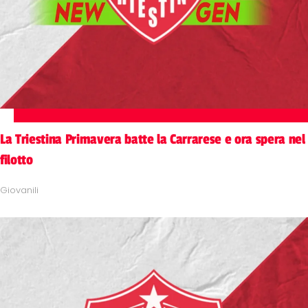
La Triestina Primavera batte la Carrarese e ora spera nel
filotto
Giovanili