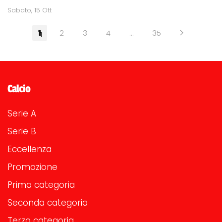
Sabato, 15 Ott
1
2
3
4
…
35
Calcio
Serie A
Serie B
Eccellenza
Promozione
Prima categoria
Seconda categoria
Terza categoria