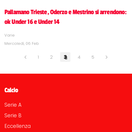
Pallamano Trieste, Oderzo e Mestrino si arrendono:
ok Under 16 e Under 14
Varie
Mercoledì, 06 Feb
1
2
3
4
5
Calcio
Serie A
Serie B
Eccellenza