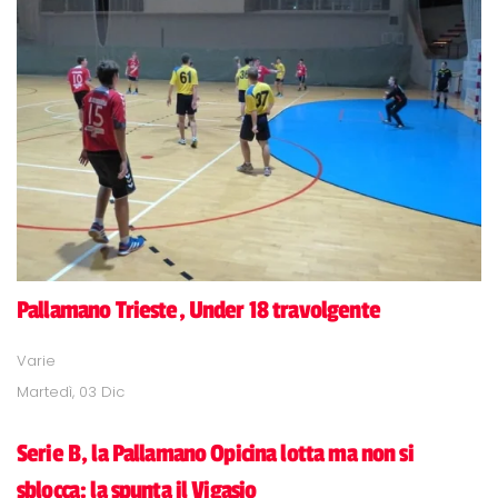
Pallamano Trieste, Under 18 travolgente
Varie
Martedì, 03 Dic
Serie B, la Pallamano Opicina lotta ma non si
sblocca: la spunta il Vigasio