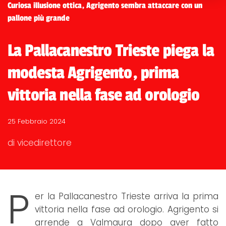
Curiosa illusione ottica, Agrigento sembra attaccare con un
pallone più grande
La Pallacanestro Trieste piega la
modesta Agrigento, prima
vittoria nella fase ad orologio
25 Febbraio 2024
di vicedirettore
P
er la Pallacanestro Trieste arriva la prima
vittoria nella fase ad orologio. Agrigento si
arrende a Valmaura dopo aver fatto