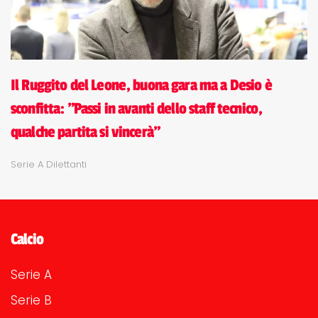
Il Ruggito del Leone, buona gara ma a Desio è
sconfitta: "Passi in avanti dello staff tecnico,
qualche partita si vincerà"
Serie A Dilettanti
Calcio
Serie A
Serie B