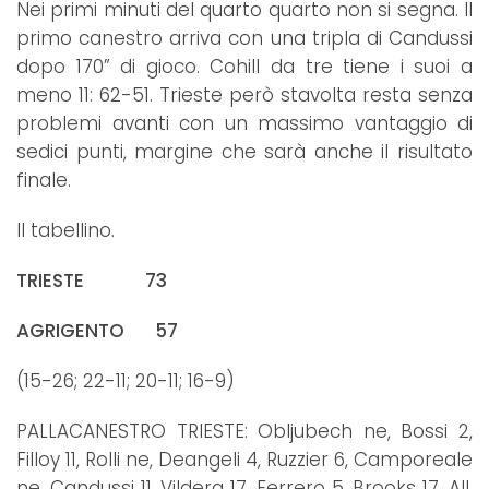
Nei primi minuti del quarto quarto non si segna. Il
primo canestro arriva con una tripla di Candussi
dopo 170” di gioco. Cohill da tre tiene i suoi a
meno 11: 62-51. Trieste però stavolta resta senza
problemi avanti con un massimo vantaggio di
sedici punti, margine che sarà anche il risultato
finale.
Il tabellino.
TRIESTE 73
AGRIGENTO 57
(15-26; 22-11; 20-11; 16-9)
PALLACANESTRO TRIESTE: Obljubech ne, Bossi 2,
Filloy 11, Rolli ne, Deangeli 4, Ruzzier 6, Camporeale
ne, Candussi 11, Vildera 17, Ferrero 5, Brooks 17. All.