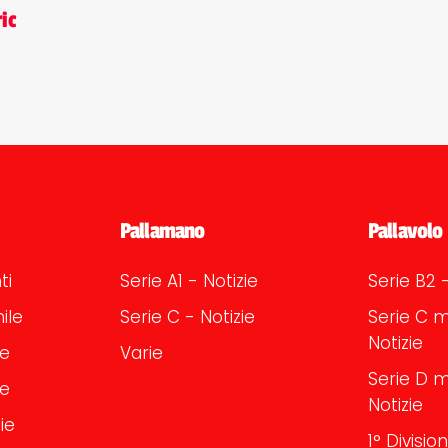
ic
Pallamano
Pallavolo
ti
Serie A1 - Notizie
Serie B2 -
ile
Serie C - Notizie
Serie C m
Notizie
le
Varie
Serie D m
le
Notizie
ie
1° Divisi