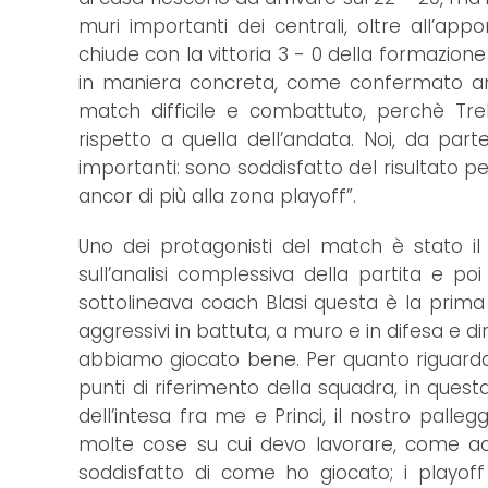
muri importanti dei centrali, oltre all’ap
chiude con la vittoria 3 - 0 della formazion
in maniera concreta, come confermato anc
match difficile e combattuto, perchè Tr
rispetto a quella dell’andata. Noi, da part
importanti: sono soddisfatto del risultato 
ancor di più alla zona playoff”.
Uno dei protagonisti del match è stato i
sull’analisi complessiva della partita e po
sottolineava coach Blasi questa è la prima g
aggressivi in battuta, a muro e in difesa e di
abbiamo giocato bene. Per quanto riguarda
punti di riferimento della squadra, in ques
dell’intesa fra me e Princi, il nostro pall
molte cose su cui devo lavorare, come 
soddisfatto di come ho giocato; i playof