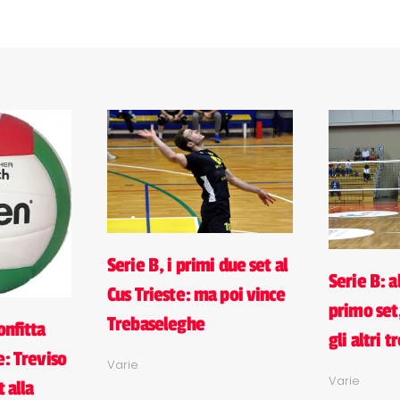
Serie B, i primi due set al
Serie B: al
Cus Trieste: ma poi vince
primo set
Trebaseleghe
onfitta
gli altri t
e: Treviso
Varie
Varie
t alla