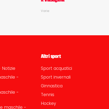
Varie
Altri sport
 Notizie
Sport acquatici
aschile -
Sport invernali
Ginnastica
aschile -
Tennis
Hockey
one maschile -