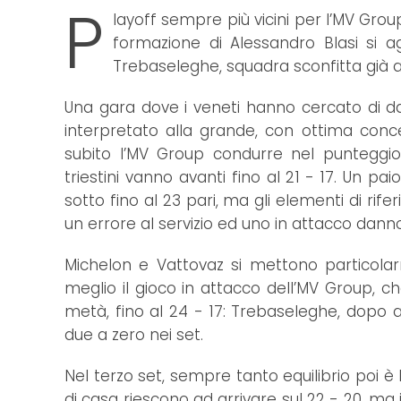
P
layoff sempre più vicini per l’MV Grou
formazione di Alessandro Blasi si a
Trebaseleghe, squadra sconfitta già al
Una gara dove i veneti hanno cercato di d
interpretato alla grande, con ottima concen
subito l’MV Group condurre nel punteggio: 
triestini vanno avanti fino al 21 - 17. Un paio
sotto fino al 23 pari, ma gli elementi di r
un errore al servizio ed uno in attacco danno 
Michelon e Vattovaz si mettono particolarm
meglio il gioco in attacco dell’MV Group, c
metà, fino al 24 - 17: Trebaseleghe, dopo av
due a zero nei set.
Nel terzo set, sempre tanto equilibrio poi è
di casa riescono ad arrivare sul 22 - 20, ma