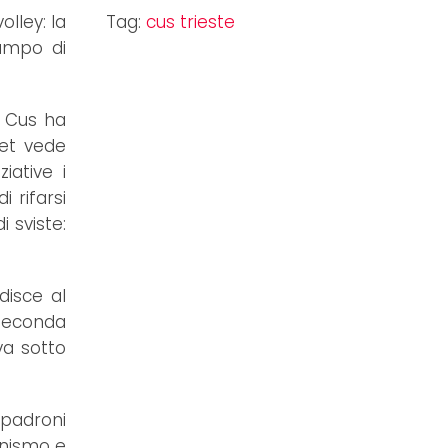
lley: la
Tag:
cus trieste
campo di
l Cus ha
set vede
iative i
i rifarsi
 sviste:
disce al
 seconda
va sotto
 padroni
inismo e