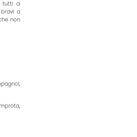
utti ci
bravi a
 che non
mpagnol,
Improta,