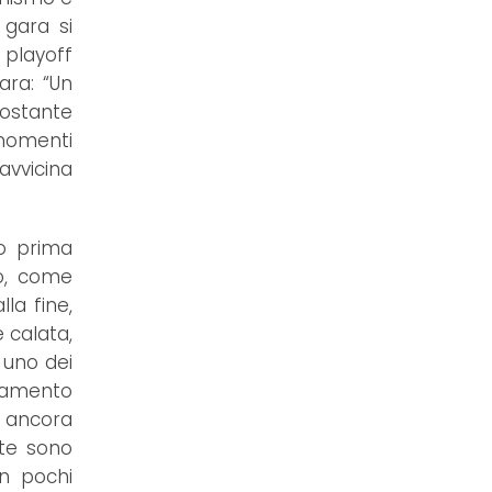
 gara si
 playoff
ara: “Un
ostante
 momenti
avvicina
to prima
to, come
la fine,
è calata,
 uno dei
oramento
o ancora
te sono
in pochi