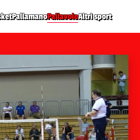
sket
Pallamano
Pallavolo
Altri sport