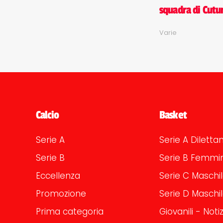
squadra di Cutur
Varie
Calcio
Basket
Serie A
Serie A Dilettan
Serie B
Serie B Femmin
Eccellenza
Serie C Maschi
Promozione
Serie D Maschi
Prima categoria
Giovanili - Notiz