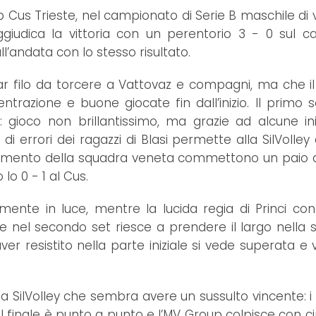
p Cus Trieste, nel campionato di Serie B maschile di vo
ggiudica la vittoria con un perentorio 3 - 0 sul 
l’andata con lo stesso risultato.
ar filo da torcere a Vattovaz e compagni, ma che i
trazione e buone giocate fin dall’inizio. Il primo 
gioco non brillantissimo, ma grazie ad alcune iniz
 di errori dei ragazzi di Blasi permette alla SilVolley d
iferimento della squadra veneta commettono un paio di
lo 0 - 1 al Cus.
ente in luce, mentre la lucida regia di Princi con
he nel secondo set riesce a prendere il largo nella
er resistito nella parte iniziale si vede superata e 
 la SilVolley che sembra avere un sussulto vincente: i
 il finale è punto a punto e l’MV Group colpisce con c