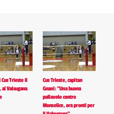
 Cus Trieste il
Cus Trieste, capitan
, al Valsugana
Gnani: "Una buona
re
pallavolo contro
Monselice, ora pronti per
il Valsugana"