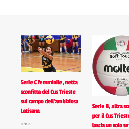
Serie C femminile, netta
sconfitta del Cus Trieste
sul campo dell'ambiziosa
Serie B, altra sc
Latisana
per il Cus Triest
Varie
lascia un solo se