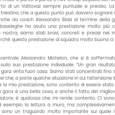
porto di un Vattovaz sempre puntuale e preciso. La
e triestina, che a questo punto può davvero sognare i
he da coach Alessandro Blasi al termine della g
ebaseleghe ha avuto una prestazione molto più c
e nostra, siamo stati bravi, concreti e precisi nei
perchè questa prestazione di squadra molto buona ci 
l centrale Alessandro Michelon, che si è sofferma
i sulla sua prestazione individuale: “Un gran risulta
ara vinta fuori casa. Siamo stati concentrati fino al
rei che, a parte qualche situazione in cui l’attenzione 
 la mia prestazione, sono contento di essere stato
ta gara: è una bella cosa, e anche il fatto del migli
eggiatore, è qualcosa che mi rende contento. Ci son
ad esempio la lettura a muro, ma complessivamen
f sono un traguardo molto importante sul quale 