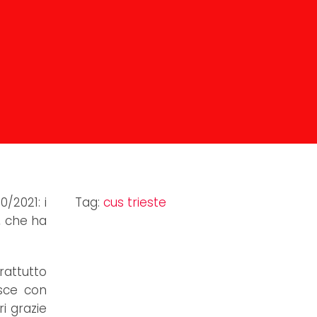
/2021: i
Tag:
cus trieste
, che ha
prattutto
isce con
i grazie