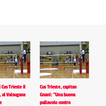
 Cus Trieste il
Cus Trieste, capitan
, al Valsugana
Gnani: "Una buona
re
pallavolo contro