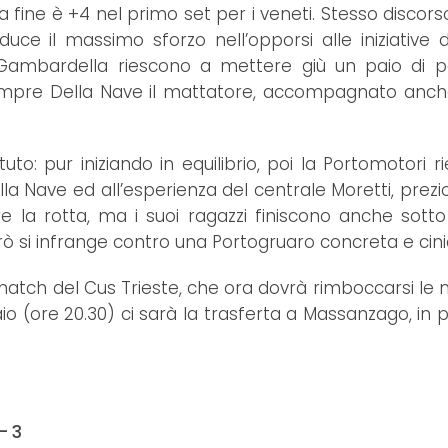
lla fine è +4 nel primo set per i veneti. Stesso disco
ce il massimo sforzo nell’opporsi alle iniziative d
ambardella riescono a mettere giù un paio di pal
 sempre Della Nave il mattatore, accompagnato anc
to: pur iniziando in equilibrio, poi la Portomotori r
ella Nave ed all’esperienza del centrale Moretti, prez
 la rotta, ma i suoi ragazzi finiscono anche sotto 
 si infrange contro una Portogruaro concreta e cini
o match del Cus Trieste, che ora dovrà rimboccarsi le
o (ore 20.30) ci sarà la trasferta a Massanzago, in p
- 3