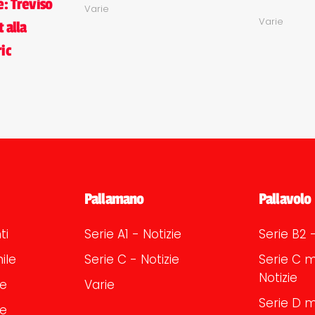
e: Treviso
Varie
Varie
t alla
ic
Pallamano
Pallavolo
ti
Serie A1 - Notizie
Serie B2 -
ile
Serie C - Notizie
Serie C m
Notizie
le
Varie
Serie D m
le