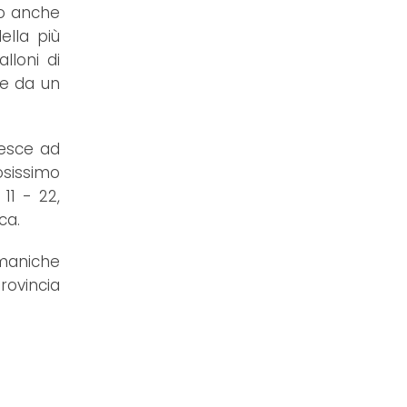
rso anche
ella più
loni di
he da un
iesce ad
iosissimo
11 - 22,
ca.
 maniche
rovincia