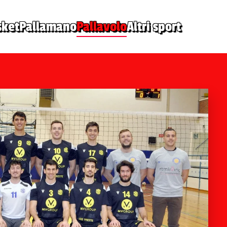
sket
Pallamano
Pallavolo
Altri sport