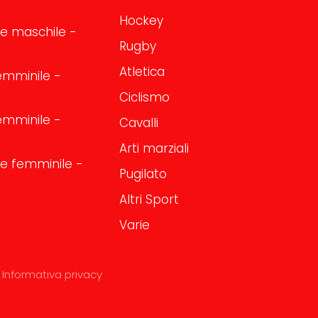
Hockey
one maschile -
Rugby
Atletica
emminile -
Ciclismo
emminile -
Cavalli
Arti marziali
one femminile -
Pugilato
Altri Sport
Varie
Informativa privacy