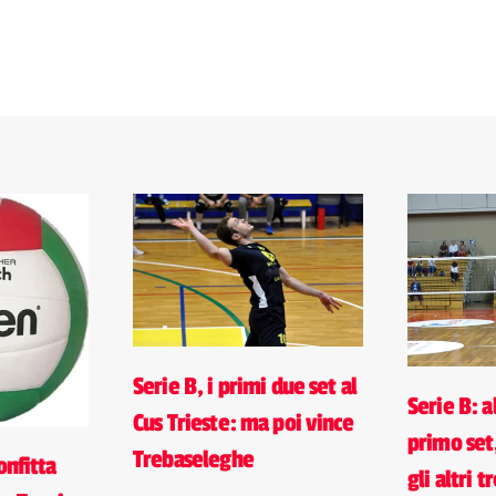
Serie B, i primi due set al
Serie B: al
Cus Trieste: ma poi vince
primo set
Trebaseleghe
onfitta
gli altri t