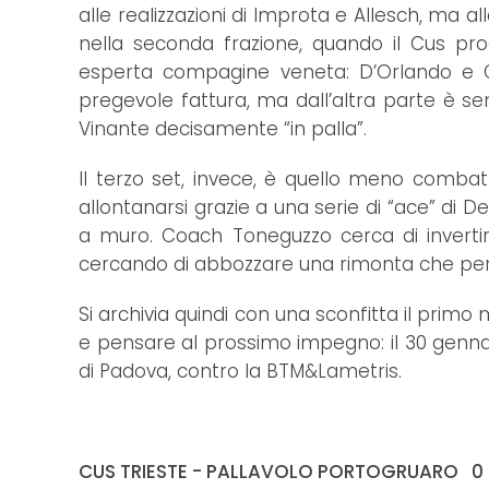
alle realizzazioni di Improta e Allesch, ma a
nella seconda frazione, quando il Cus produ
esperta compagine veneta: D’Orlando e G
pregevole fattura, ma dall’altra parte è
Vinante decisamente “in palla”.
Il terzo set, invece, è quello meno combattu
allontanarsi grazie a una serie di “ace” di D
a muro. Coach Toneguzzo cerca di invertire
cercando di abbozzare una rimonta che però
Si archivia quindi con una sconfitta il prim
e pensare al prossimo impegno: il 30 gennai
di Padova, contro la BTM&Lametris.
CUS TRIESTE - PALLAVOLO PORTOGRUARO 0 