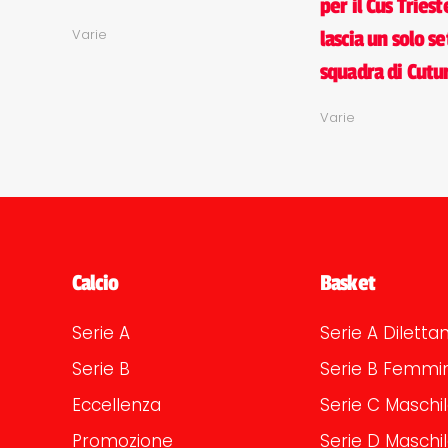
per il Cus Triest
Varie
lascia un solo se
squadra di Cutur
Varie
Calcio
Basket
Serie A
Serie A Dilettan
Serie B
Serie B Femmin
Eccellenza
Serie C Maschi
Promozione
Serie D Maschi