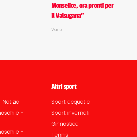
Monselice, ora pronti per
il Valsugana"
Varie
Altri sport
 Notizie
Sport acquatici
aschile -
Sport invernali
Ginnastica
aschile -
Tennis