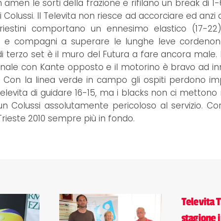
amen le sorti della frazione e rifilano un break di 1-
 Colussi. Il Televita non riesce ad accorciare ed anzi 
i triestini comportano un ennesimo elastico (17-2
ari e compagni a superare le lunghe leve cordenon
 di terzo set è il muro del Futura a fare ancora male. 
gonale con Kante opposto e il motorino è bravo ad i
1. Con la linea verde in campo gli ospiti perdono im
Televita di guidare 16-15, ma i blacks non ci mettono
n un Colussi assolutamente pericoloso al servizio. C
rieste 2010 sempre più in fondo.
Televita T
stagione i