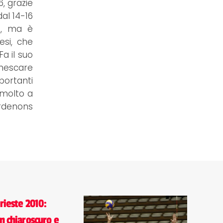
6, grazie
dal 14-16
2), ma è
esi, che
Fa il suo
nnescare
portanti
 molto a
ordenons
rieste 2010:
n chiaroscuro e