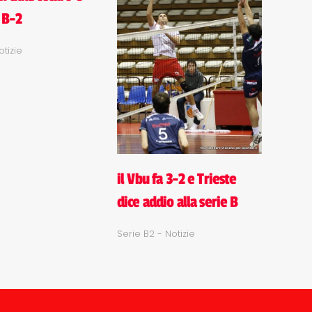
 B-2
otizie
il Vbu fa 3-2 e Trieste
dice addio alla serie B
Serie B2 - Notizie