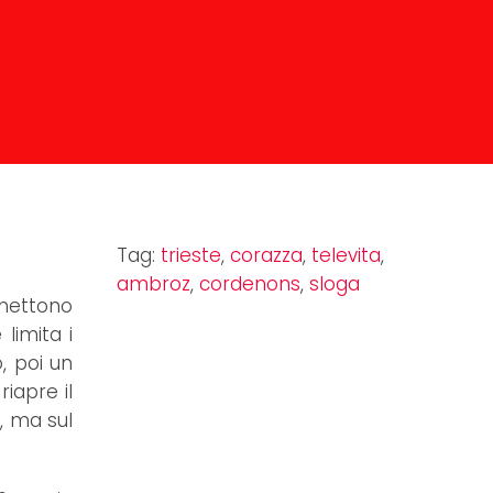
Tag:
trieste
,
corazza
,
televita
,
ambroz
,
cordenons
,
sloga
 mettono
limita i
, poi un
iapre il
, ma sul