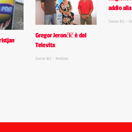
addio alla
Serie B2 - N
Gregor Jerončič è del
ristjan
Televita
Serie B2 - Notizie