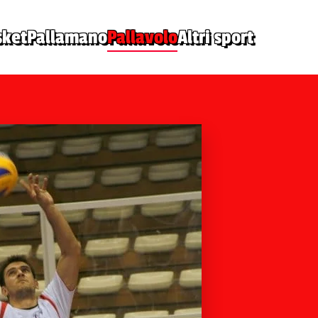
sket
Pallamano
Pallavolo
Altri sport