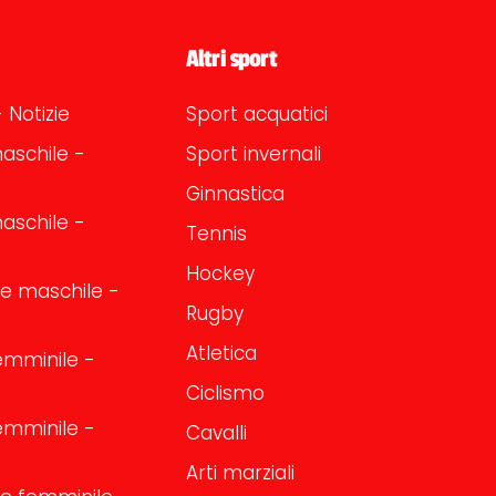
Altri sport
 Notizie
Sport acquatici
aschile -
Sport invernali
Ginnastica
aschile -
Tennis
Hockey
one maschile -
Rugby
Atletica
emminile -
Ciclismo
emminile -
Cavalli
Arti marziali