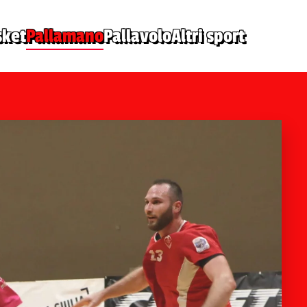
sket
Pallamano
Pallavolo
Altri sport