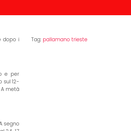
e dopo i
Tag:
pallamano trieste
do e per
o sul 12-
a. A metà
. A segno