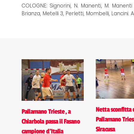
COLOGNE: Signorini, N. Manenti, M. Manenti 2
Brianza, Metelli 3, Perletti, Mombelli, Lancini. Al
Netta sconfitta 
Pallamano Trieste, a
Pallamano Tries
Chiarbola passa il Fasano
Siracusa
campione d'Italia