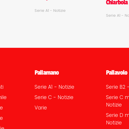
Chiarbola 
Serie A1 - Notizie
Serie A1 - No
Pallamano
Pallavolo
ti
Serie A1 - Notizie
Serie B2 -
ile
Serie C - Notizie
Serie C m
Notizie
le
Varie
Serie D m
le
Notizie
ie