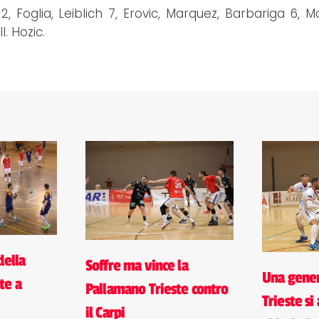
, Foglia, Leiblich 7, Erovic, Marquez, Barbariga 6, Mo
l. Hozic.
della
Soffre ma vince la
Una gene
te a
Pallamano Trieste contro
Trieste si
il Carpi