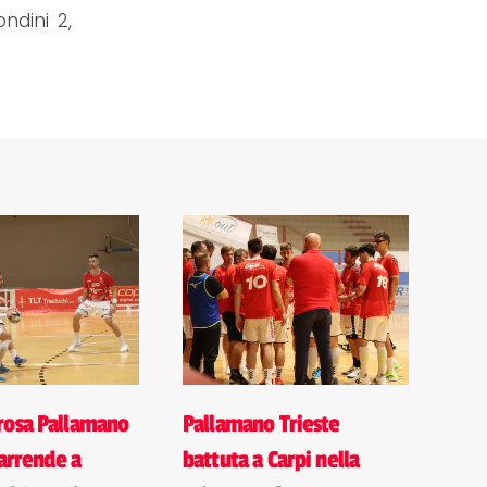
ndini 2,
rosa Pallamano
Pallamano Trieste
 arrende a
battuta a Carpi nella