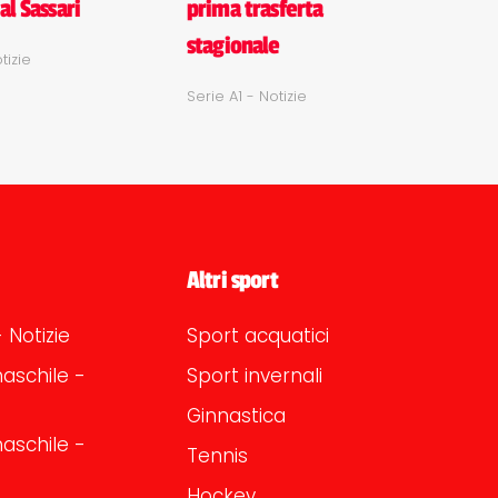
al Sassari
prima trasferta
stagionale
tizie
Serie A1 - Notizie
Altri sport
 Notizie
Sport acquatici
aschile -
Sport invernali
Ginnastica
aschile -
Tennis
Hockey