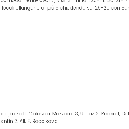
 comodamente avanti, Visintin infila il 20-14. Dal 21-17
e i locali allungano al più 9 chiudendo sul 29-20 con Sa
jkovic 11, Oblascia, Mazzarol 3, Urbaz 3, Pernic 1, Di
ntin 2. All. F. Radojkovic.