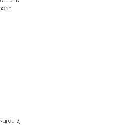
 al 24-17
ndrin.
 Nardo 3,