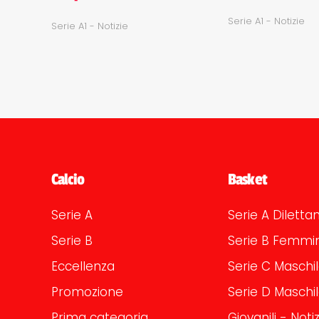
Serie A1 - Notizie
Serie A1 - Notizie
Calcio
Basket
Serie A
Serie A Dilettan
Serie B
Serie B Femmin
Eccellenza
Serie C Maschi
Promozione
Serie D Maschi
Prima categoria
Giovanili - Notiz