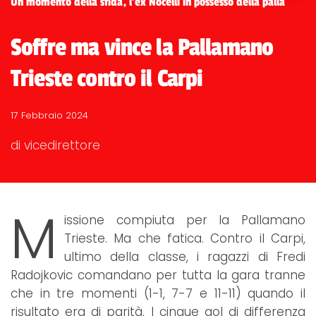
Un momento della sfida, l'ex Nocelli in possesso della palla
Soffre ma vince la Pallamano
Trieste contro il Carpi
17 Febbraio 2024
di vicedirettore
M
issione compiuta per la Pallamano
Trieste. Ma che fatica. Contro il Carpi,
ultimo della classe, i ragazzi di Fredi
Radojkovic comandano per tutta la gara tranne
che in tre momenti (1-1, 7-7 e 11-11) quando il
risultato era di parità. I cinque gol di differenza