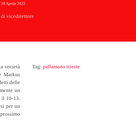
30 Aprile 2022
di vicedirettore
a società
Tag:
pallamano trieste
le Markus
etti delle
camente un
 il 10-13.
si per un
o prossimo