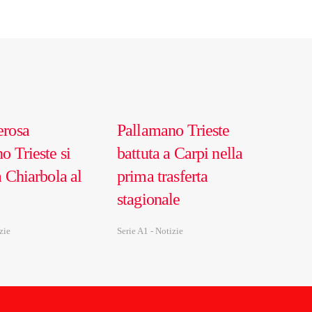
erosa
Pallamano Trieste
o Trieste si
battuta a Carpi nella
a Chiarbola al
prima trasferta
stagionale
zie
Serie A1 - Notizie