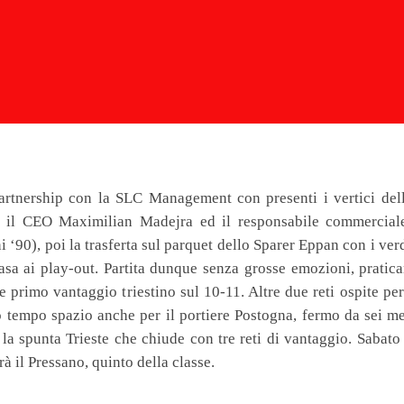
artnership con la SLC Management con presenti i vertici dell
a, il CEO Maximilian Madejra ed il responsabile commercia
 ‘90), poi la trasferta sul parquet dello Sparer Eppan con i verd
 casa ai play-out. Partita dunque senza grosse emozioni, prati
primo vantaggio triestino sul 10-11. Altre due reti ospite per
 tempo spazio anche per il portiere Postogna, fermo da sei me
 la spunta Trieste che chiude con tre reti di vantaggio. Sabat
à il Pressano, quinto della classe.