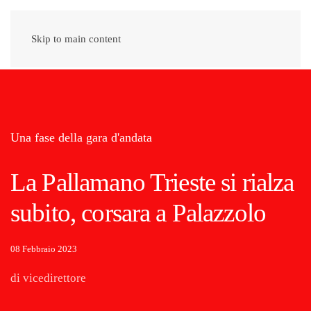
Skip to main content
Una fase della gara d'andata
La Pallamano Trieste si rialza
subito, corsara a Palazzolo
08 Febbraio 2023
di vicedirettore