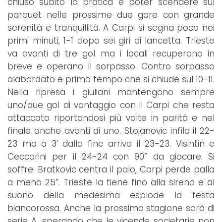
chiuso subito la pratica e poter scendere sul
parquet nelle prossime due gare con grande
serenità e tranquillità. A Carpi si segna poco nei
primi minuti, 1-1 dopo sei giri di lancetta. Trieste
va avanti di tre gol ma i locali recuperano in
breve e operano il sorpasso. Contro sorpasso
alabardato e primo tempo che si chiude sul 10-11.
Nella ripresa i giuliani mantengono sempre
uno/due gol di vantaggio con il Carpi che resta
attaccato riportandosi più volte in parità e nel
finale anche avanti di uno. Stojanovic infila il 22-
23 ma a 3’ dalla fine arriva il 23-23. Visintin e
Ceccarini per il 24-24 con 90” da giocare. Si
soffre. Bratkovic centra il palo, Carpi perde palla
a meno 25”. Trieste la tiene fino alla sirena e al
suono della medesima esplode la festa
biancorossa. Anche la prossima stagione sarà di
serie A, sperando che le vicende societarie non