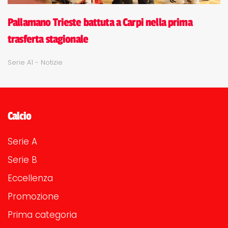
Pallamano Trieste battuta a Carpi nella prima
trasferta stagionale
Serie A1 - Notizie
Calcio
Serie A
Serie B
Eccellenza
Promozione
Prima categoria