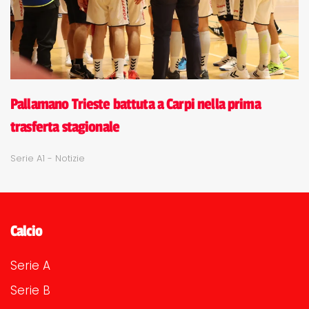
Pallamano Trieste battuta a Carpi nella prima
trasferta stagionale
Serie A1 - Notizie
Calcio
Serie A
Serie B