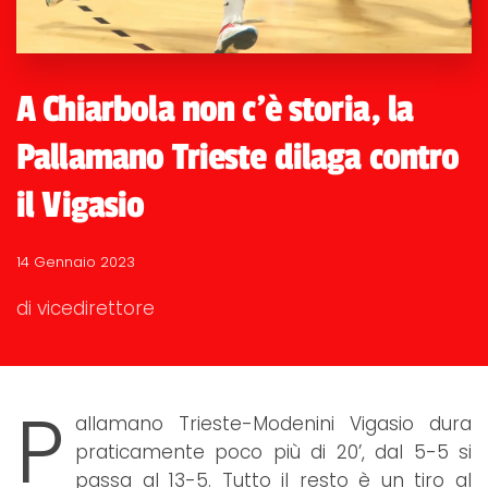
A Chiarbola non c'è storia, la
Pallamano Trieste dilaga contro
il Vigasio
14 Gennaio 2023
di vicedirettore
P
allamano Trieste-Modenini Vigasio dura
praticamente poco più di 20’, dal 5-5 si
passa al 13-5. Tutto il resto è un tiro al