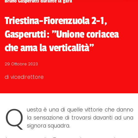
Bruno Gasperutti durante la gara
Triestina-Fiorenzuola 2-1,
Gasperutti: "Unione coriacea
che ama la verticalità"
29 Ottobre 2023
di vicedirettore
Q
uesta è una di quelle vittorie che danno
la sensazione di trovarsi davanti ad una
signora squadra.