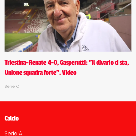
Triestina-Renate 4-0, Gasperutti: "Il divario ci sta,
Unione squadra forte". Video
Serie C
Calcio
Serie A