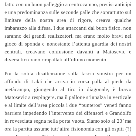
fatto con un buon palleggio a centrocampo, precisi anticipi
e una predominanza sulle seconde palle che soprattutto sul
limitare della nostra area di rigore, creava qualche
imbarazzo alla difesa. I due attaccanti dal buon fisico, non
saranno dei grandi realizzatori, ma erano molto bravi nel
gioco di sponda e nonostante l’attenta guardia dei nostri
centrali, creavano confusione davanti a Matosevic e
diversi tiri erano rimpallati all’ultimo momento.
Poi la solita disattenzione sulla fascia sinistra per un
affondo di Lakti che arriva in corsa palla al piede da
metàcampo, giungendo al tiro in diagonale; è bravo
Matosevic a respingere, ma il pallone s’innalza in verticale
e al limite dell’area piccola i due “punteros” veneti fanno
barriera impedendo l’intervento dei difensori e Grandolfo
in rovesciata segna nella porta vuota. Siamo solo al 23’ ma
ora la partita assume tutt’altra fisionomia con gli ospiti (?)