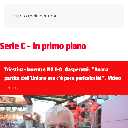
Skip to main content
Serie C - in primo piano
Triestina-Juventus NG 1-0, Gasperutti: "Buona
partita dell'Unione ma c'è poca pericolosità". Video
Serie C