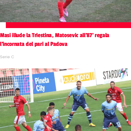
Masi illude la Triestina, Matosevic all'87' regala
l'incornata del pari al Padova
Serie C