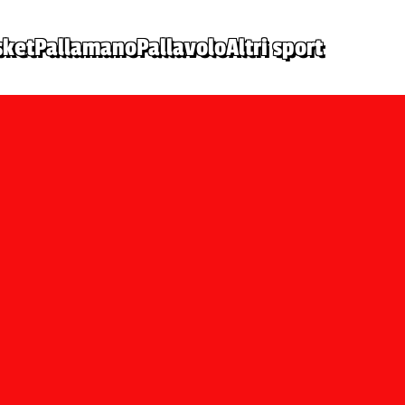
sket
Pallamano
Pallavolo
Altri sport