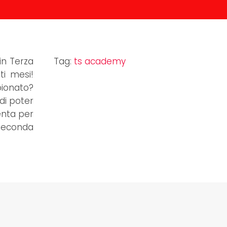
in Terza
Tag:
ts academy
ti mesi!
ionato?
di poter
enta per
 Seconda