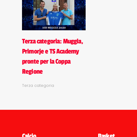
Terza categoria: Muggia,
Primorje e TS Academy
pronte per la Coppa
Regione
Terza categoria
Calcio
Basket