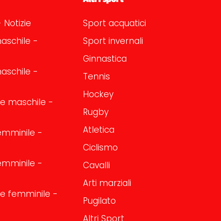
 Notizie
Sport acquatici
aschile -
Sport invernali
Ginnastica
aschile -
Tennis
Hockey
one maschile -
Rugby
Atletica
emminile -
Ciclismo
emminile -
Cavalli
Arti marziali
one femminile -
Pugilato
Altri Sport