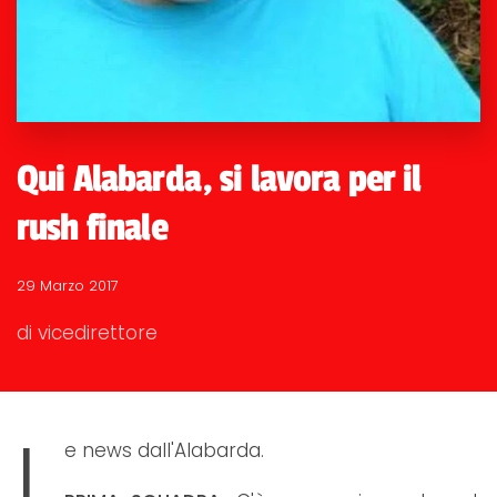
Qui Alabarda, si lavora per il
rush finale
29 Marzo 2017
di vicedirettore
L
e news dall'Alabarda.