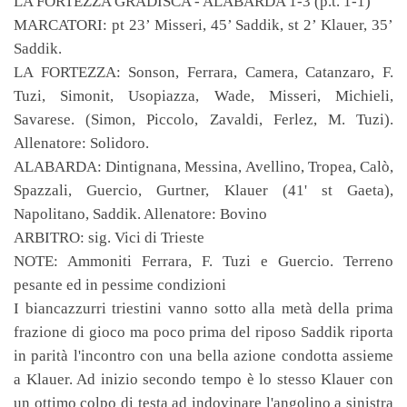
LA FORTEZZA GRADISCA - ALABARDA 1-3 (p.t. 1-1)
MARCATORI: pt 23’ Misseri, 45’ Saddik, st 2’ Klauer, 35’
Saddik.
LA FORTEZZA: Sonson, Ferrara, Camera, Catanzaro, F.
Tuzi, Simonit, Usopiazza, Wade, Misseri, Michieli,
Savarese. (Simon, Piccolo, Zavaldi, Ferlez, M. Tuzi).
Allenatore: Solidoro.
ALABARDA: Dintignana, Messina, Avellino, Tropea, Calò,
Spazzali, Guercio, Gurtner, Klauer (41' st Gaeta),
Napolitano, Saddik. Allenatore: Bovino
ARBITRO: sig. Vici di Trieste
NOTE: Ammoniti Ferrara, F. Tuzi e Guercio. Terreno
pesante ed in pessime condizioni
I biancazzurri triestini vanno sotto alla metà della prima
frazione di gioco ma poco prima del riposo Saddik riporta
in parità l'incontro con una bella azione condotta assieme
a Klauer. Ad inizio secondo tempo è lo stesso Klauer con
un ottimo colpo di testa ad indovinare l'angolino a sinistra