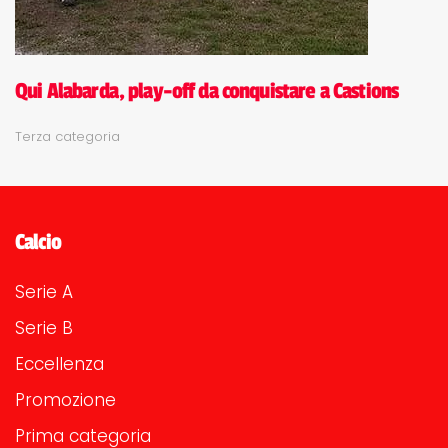
Qui Alabarda, play-off da conquistare a Castions
Terza categoria
Calcio
Serie A
Serie B
Eccellenza
Promozione
Prima categoria