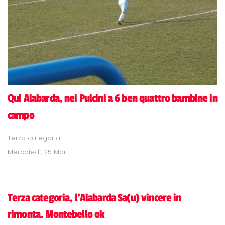
Qui Alabarda, nei Pulcini a 6 ben quattro bambine in
campo
Terza categoria
Mercoledì, 25 Mar
Terza categoria, l'Alabarda Sa(u) vincere in
rimonta. Montebello ok