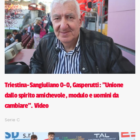
Triestina-Sangiuliano 0-0, Gasperutti: "Unione
dallo spirito amichevole, modulo e uomini da
cambiare". Video
Serie C