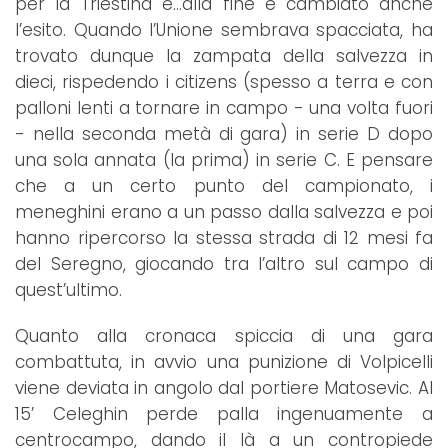
per la Triestina e…alla fine è cambiato anche
l’esito. Quando l’Unione sembrava spacciata, ha
trovato dunque la zampata della salvezza in
dieci, rispedendo i citizens (spesso a terra e con
palloni lenti a tornare in campo - una volta fuori
- nella seconda metà di gara) in serie D dopo
una sola annata (la prima) in serie C. E pensare
che a un certo punto del campionato, i
meneghini erano a un passo dalla salvezza e poi
hanno ripercorso la stessa strada di 12 mesi fa
del Seregno, giocando tra l’altro sul campo di
quest’ultimo.
Quanto alla cronaca spiccia di una gara
combattuta, in avvio una punizione di Volpicelli
viene deviata in angolo dal portiere Matosevic. Al
15’ Celeghin perde palla ingenuamente a
centrocampo, dando il là a un contropiede