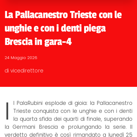
La Pallacanestro Trieste con le
unghie e con i denti piega
Brescia in gara-4
24 Maggio 2026
di vicedirettore
I
l PalaRubini esplode di gioia: la Pallacanestro
Trieste conquista con le unghie e con i denti
la quarta sfida dei quarti di finale, superando
la Germani Brescia e prolungando la serie. Il
verdetto definitivo è così rimandato a lunedì 25