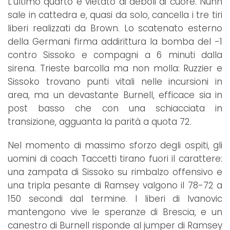
L'ultimo quarto è vietato ai deboli di cuore. Nunn
sale in cattedra e, quasi da solo, cancella i tre tiri
liberi realizzati da Brown. Lo scatenato esterno
della Germani firma addirittura la bomba del -1
contro Sissoko e compagni a 6 minuti dalla
sirena. Trieste barcolla ma non molla: Ruzzier e
Sissoko trovano punti vitali nelle incursioni in
area, ma un devastante Burnell, efficace sia in
post basso che con una schiacciata in
transizione, agguanta la parità a quota 72.
Nel momento di massimo sforzo degli ospiti, gli
uomini di coach Taccetti tirano fuori il carattere:
una zampata di Sissoko su rimbalzo offensivo e
una tripla pesante di Ramsey valgono il 78-72 a
150 secondi dal termine. I liberi di Ivanovic
mantengono vive le speranze di Brescia, e un
canestro di Burnell risponde al jumper di Ramsey