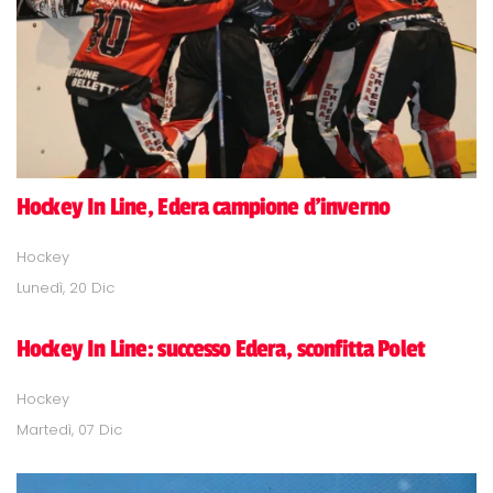
Hockey In Line, Edera campione d'inverno
Hockey
Lunedì, 20 Dic
Hockey In Line: successo Edera, sconfitta Polet
Hockey
Martedì, 07 Dic