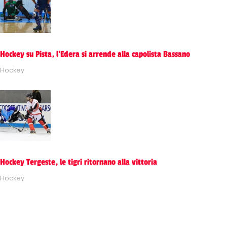
Hockey su Pista, l'Edera si arrende alla capolista Bassano
Hockey
Hockey Tergeste, le tigri ritornano alla vittoria
Hockey