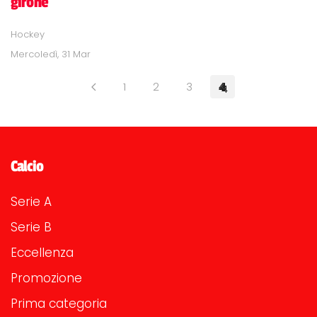
girone
Hockey
Mercoledì, 31 Mar
1
2
3
4
Calcio
Serie A
Serie B
Eccellenza
Promozione
Prima categoria