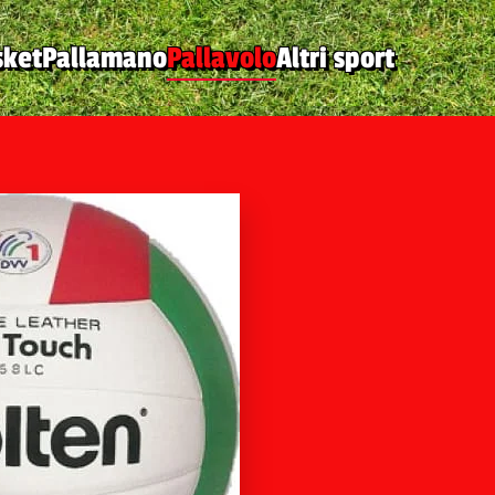
sket
Pallamano
Pallavolo
Altri sport