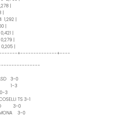
2,278 |
3 |
4 1,292 |
00 |
 0,421 |
 0,279 |
 0,205 |
-------+--------------+----
----------------
 ASD 3-0
IOL 1-3
0-3
OSELLI TS 3-1
IANO 3-0
GEMONA 3-0