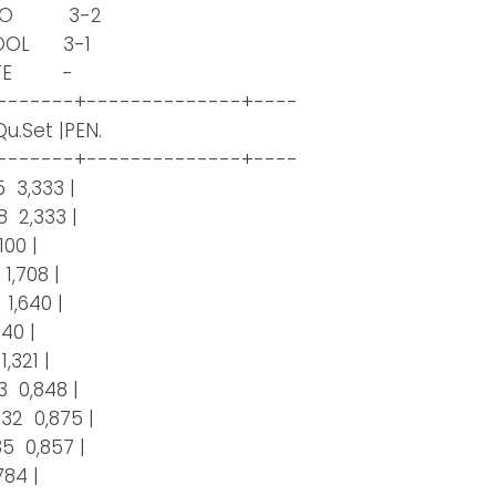
CENTO 3-2
HOOL 3-1
RATE -
-------+--------------+----
.Set |PEN.
-------+--------------+----
15 3,333 |
18 2,333 |
100 |
 1,708 |
 1,640 |
,440 |
1,321 |
33 0,848 |
 32 0,875 |
35 0,857 |
,784 |