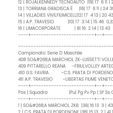
12 | ROJALKENNEDY TECNOAUTO |19| 17 6 11 | 
13 | TORRIANA GRADISCA È |16| 17 6 11 | 24 3
14 | VILLADIES VIVILFIUMICELL|12| 17 4 13 | 20 
15 | A.P. TRAVESIO |10| 17 3 14 | 15 46 0,
16 | LIMACORPORATE | 8| 16 2 14 | 13 43 
----+-------------------------+--+---
-------------------------------------
Campionato: Serie D Maschile
408 SO&#268;A MARCHIOL ZK-LUSSETTI VOLL
409 PITTARELLO REANA -FRIULVOLLEY ART
410 G.S. FAVRIA -C.S. PRATA DI PORDENO
411 A.P. TRAVESIO -LIBERTAS FIUME VENET
----+-------------------------+--+---
Pos | Squadra |Pu| Pg Pv Pp | Sf Ss Qu
----+-------------------------+--+---
1 | SO&#268;A MARCHIOL ZKB |39| 16 13 3 | 43
2 | C.S. PRATA DI PORDENONE |38| 15 13 2 | 41