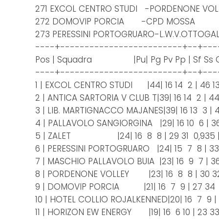
271 EXCOL CENTRO STUDI -PORDENONE VO
272 DOMOVIP PORCIA -CPD MOSSA
273 PERESSINI PORTOGRUARO-L.W.V.OTTOGALL
----+-------------------------+--+---
Pos | Squadra |Pu| Pg Pv Pp | Sf Ss Qu
----+-------------------------+--+---
1 | EXCOL CENTRO STUDI |44| 16 14 2 | 46 1
2 | ANTICA SARTORIA V CLUB T|39| 16 14 2 | 4
3 | LIB. MARTIGNACCO MAJANES|39| 16 13 3 | 4
4 | PALLAVOLO SANGIORGINA |29| 16 10 6 | 3
5 | ZALET |24| 16 8 8 | 29 31 0,935
6 | PERESSINI PORTOGRUARO |24| 15 7 8 | 33
7 | MASCHIO PALLAVOLO BUIA |23| 16 9 7 | 3
8 | PORDENONE VOLLEY |23| 16 8 8 | 30 3
9 | DOMOVIP PORCIA |21| 16 7 9 | 27 34 
10 | HOTEL COLLIO ROJALKENNED|20| 16 7 9 |
11 | HORIZON EW ENERGY |19| 16 6 10 | 23 3