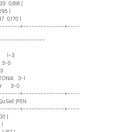
 33 0,818 |
295 |
 47 0,170 |
-------+--------------+----
----------------
BU 1-3
 3-0
3
TONIA 3-1
LEY 3-0
-------+--------------+----
.Set |PEN.
-------+--------------+----
000 |
5 |