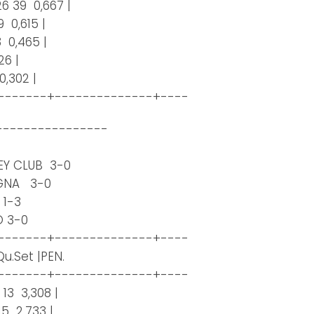
26 39 0,667 |
9 0,615 |
43 0,465 |
326 |
0,302 |
-------+--------------+----
----------------
EY CLUB 3-0
EGNA 3-0
 1-3
O 3-0
-------+--------------+----
.Set |PEN.
-------+--------------+----
 13 3,308 |
 15 2,733 |