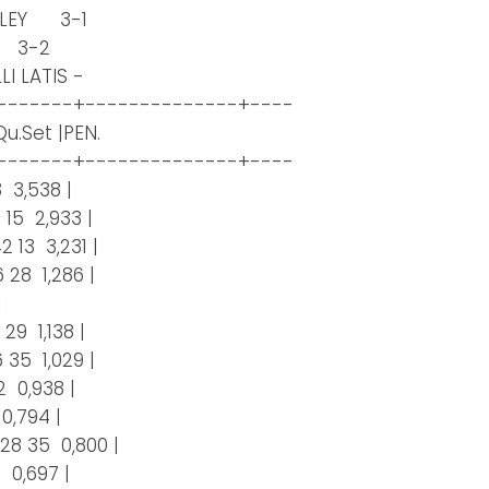
LLEY 3-1
 3-2
I LATIS -
-------+--------------+----
.Set |PEN.
-------+--------------+----
3 3,538 |
4 15 2,933 |
2 13 3,231 |
6 28 1,286 |
 |
 29 1,138 |
6 35 1,029 |
2 0,938 |
0,794 |
 28 35 0,800 |
3 0,697 |