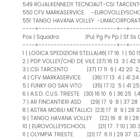
549 ROJALKENNEDY TECNOAUT-CSI TAR
550 CFV MARKASERVICE. -EUROVOLLEYSC
551 TANGO HAVANA VOLLEY -LIMACORPO
----+-------------------------+--+---
Pos | Squadra |Pu| Pg Pv Pp | Sf Ss Qu
----+-------------------------+--+---
1 | LOGICA SPEDIZIONI STELLA|46| 17 16 1 | 50 
2 | PDP VOLLEY/CHEI DE VILE |37| 16 13 3 | 42 
3 | CSI TARCENTO |37| 17 11 6 | 42 20 2,
4 | CFV MARKASERVICE. |36| 17 13 4 | 41 24
5 | FUNKY GO SAN VITO |35| 17 12 5 | 41 25
6 | A.S.D. C.U.S. TRIESTE |30| 16 10 6 | 36 25 1
7 | AR FINCANTIERI ASD |29| 17 9 8 | 37 28 
8 | ASTRA MOBILI METALLICI |23| 17 8 9 | 28 
9 | TANGO HAVANA VOLLEY |22| 16 8 8 | 28
10 | EUROVOLLEYSCHOOL |21| 17 7 10 | 30 
11 | OLYMPIA TRIESTE |21| 17 6 11 | 29 37 0