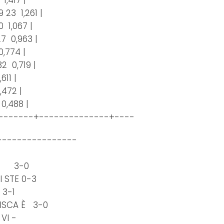
1,417 |
9 23 1,261 |
0 1,067 |
27 0,963 |
0,774 |
32 0,719 |
,611 |
0,472 |
1 0,488 |
-------+--------------+----
----------------
TE 3-0
I STE 0-3
 3-1
ISCA È 3-0
VI -