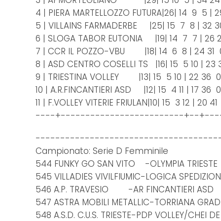
3 | APMORTEGLIANO |29| 15 10 5 | 34 24 
4 | PIERA MARTELLOZZO FUTURA|26| 14 9 5 | 2
5 | VILLAINS FARMADERBE |25| 15 7 8 | 32 3
6 | SLOGA TABOR EUTONIA |19| 14 7 7 | 26 
7 | CCR IL POZZO-VBU |18| 14 6 8 | 24 31 
8 | ASD CENTRO COSELLI TS |16| 15 5 10 | 23 
9 | TRIESTINA VOLLEY |13| 15 5 10 | 22 36 0
10 | A.R.FINCANTIERI ASD |12| 15 4 11 | 17 36 
11 | F.VOLLEY VITERIE FRIULAN|10| 15 3 12 | 20 4
----+-------------------------+--+---
-------------------------------------
Campionato: Serie D Femminile
544 FUNKY GO SAN VITO -OLYMPIA TRIES
545 VILLADIES VIVILFIUMIC-LOGICA SPEDIZION
546 A.P. TRAVESIO -AR FINCANTIERI ASD
547 ASTRA MOBILI METALLIC-TORRIANA GRAD
548 A.S.D. C.U.S. TRIESTE-PDP VOLLEY/CHEI DE 