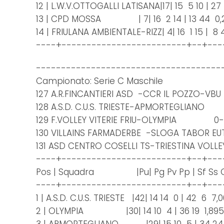
12 | L.W.V.OTTOGALLI LATISANA|17| 15 5 10 | 27
13 | CPD MOSSA | 7| 16 2 14 | 13 44 0,
14 | FRIULANA AMBIENTALE-RIZZ| 4| 16 1 15 | 8
----+-------------------------+--+---
-------------------------------------
Campionato: Serie C Maschile
127 A.R.FINCANTIERI ASD -CCR IL POZZO-V
128 A.S.D. C.U.S. TRIESTE-APMORTEGLIANO
129 F.VOLLEY VITERIE FRIU-OLYMPIA 0-
130 VILLAINS FARMADERBE -SLOGA TABOR EU
131 ASD CENTRO COSELLI TS-TRIESTINA VOL
----+-------------------------+--+---
Pos | Squadra |Pu| Pg Pv Pp | Sf Ss Qu
----+-------------------------+--+---
1 | A.S.D. C.U.S. TRIESTE |42| 14 14 0 | 42 6 7,
2 | OLYMPIA |30| 14 10 4 | 36 19 1,89