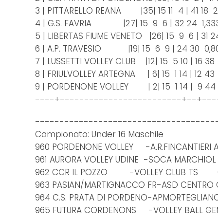
3 | PITTARELLO REANA |35| 15 11 4 | 41 18 
4 | G.S. FAVRIA |27| 15 9 6 | 32 24 1,33
5 | LIBERTAS FIUME VENETO |26| 15 9 6 | 31 2
6 | A.P. TRAVESIO |19| 15 6 9 | 24 30 0,8
7 | LUSSETTI VOLLEY CLUB |12| 15 5 10 | 16 38
8 | FRIULVOLLEY ARTEGNA | 6| 15 1 14 | 12 43
9 | PORDENONE VOLLEY | 2| 15 1 14 | 9 44
----+-------------------------+--+---
-------------------------------------
Campionato: Under 16 Maschile
960 PORDENONE VOLLEY -A.R.FINCANTIERI
961 AURORA VOLLEY UDINE -SOCA MARCH
962 CCR IL POZZO -VOLLEY CLUB TS 
963 PASIAN/MARTIGNACCO FR-ASD CENTRO C
964 C.S. PRATA DI PORDENO-APMORTEGL
965 FUTURA CORDENONS -VOLLEY BALL 