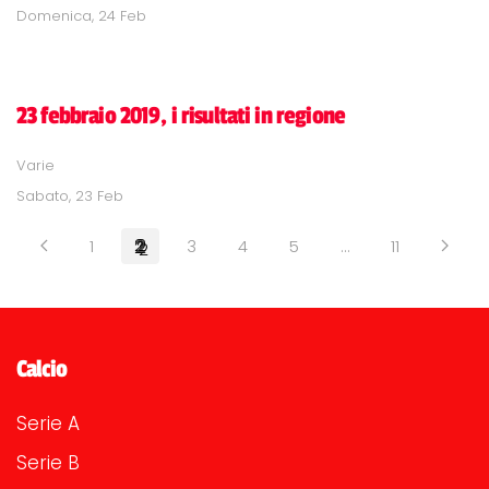
Domenica, 24 Feb
23 febbraio 2019, i risultati in regione
Varie
Sabato, 23 Feb
1
2
3
4
5
…
11
Calcio
Serie A
Serie B