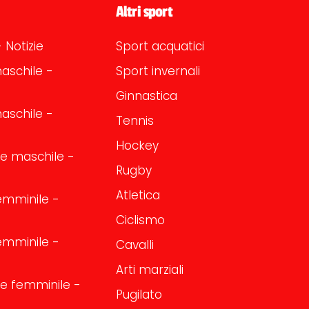
Altri sport
 Notizie
Sport acquatici
aschile -
Sport invernali
Ginnastica
aschile -
Tennis
Hockey
one maschile -
Rugby
Atletica
emminile -
Ciclismo
emminile -
Cavalli
Arti marziali
one femminile -
Pugilato