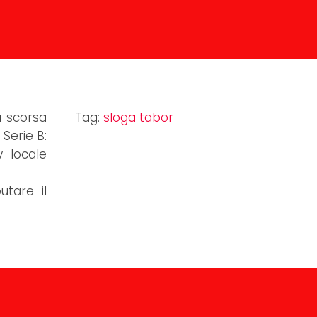
a scorsa
Tag:
sloga tabor
Serie B:
y locale
utare il