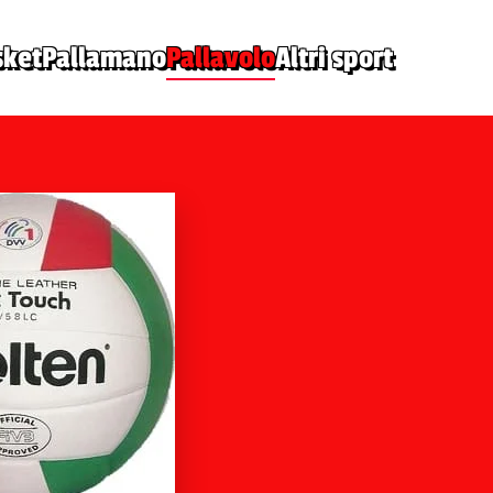
sket
Pallamano
Pallavolo
Altri sport