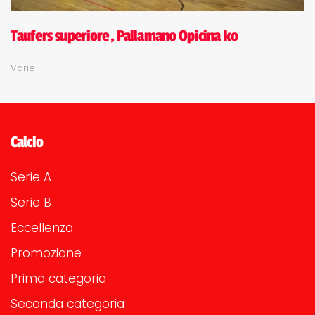
Taufers superiore, Pallamano Opicina ko
Varie
Calcio
Serie A
Serie B
Eccellenza
Promozione
Prima categoria
Seconda categoria