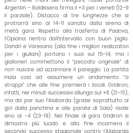
Argentin – Baldissera firma il +3 per i veneti (12-9
il parziale). Distacco di tre lunghezze che si
protrarrà sino al 14-11 sancito dalla sirena di
metà gara. Rispetto alla trasferta di Padova,
l’Opicina rientra dall’intervallo con buon piglio.
Dandri e Varesano (alla fine i migliori realizzatori
per i giuliani) portano i suoi sul 15-14, ma i
gialloneri commettono il “peccato originale” di
non riuscire ad azzannare il pareggio. La partita
inizia così ad assumere un andamento “a
strappi” che alle fine premierà i locali. Gridiron,
infatti, nei minuti successivi allunga sul +6 (21-15),
ma da par suo l’Alabarda (grazie soprattutto ai
gol dalla panchina e alle parate di Sala) risale
sino al -4 (23-19). Nel finale di gara Gridiron si
dimostra più lucido e alla fine incamera il
secondo successo stagionale contro l’Alabarda