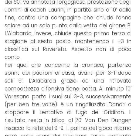
dei 60’, va annotata l’orgogliosa prestazione degli
uomini di coach Laurini, in partita sino a 10’ dalla
fine, contro una compagine che chiude l’anno
solare ad un solo punto dalla vetta del girone B.
L’Alabarda, invece, chiude questo primo terzo di
stagione al sesto posto, mantenendo il +3 in
classifica sul Rovereto. Aspetto non di poco
conto.
Per quel che concerne la cronaca, partenza
sprint dei padroni di casa, avanti per 3-1 dopo
soli 5’. L’Alabarda grazie ad una ritrovata
compattezza difensiva tiene botta. Al minuto 10’
Varesano porta i suoi sul 3-3, successivamente
(per ben tre volte) è un ringalluzzito Dandri a
stoppare il tentativo di fuga del Gridiron. Il
risultato resta in bilico: al 20’ Van Den Dungen
insacca la rete del 9-9. Il pallino del gioco ritorna
però nelle mani dei trevigiani; l’asse portante