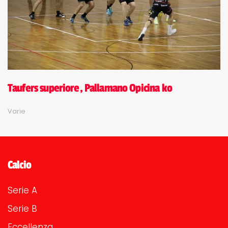
Taufers superiore, Pallamano Opicina ko
Varie
Calcio
Serie A
Serie B
Eccellenza