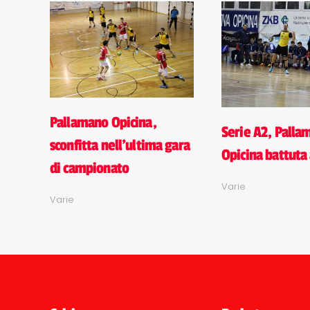
Pallamano Opicina,
Serie A2, Palla
sconfitta nell'ultima gara
Opicina battuta 
di campionato
Varie
Varie