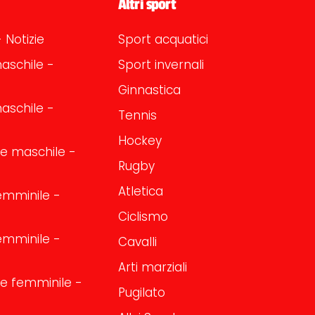
Altri sport
 Notizie
Sport acquatici
aschile -
Sport invernali
Ginnastica
aschile -
Tennis
Hockey
one maschile -
Rugby
Atletica
emminile -
Ciclismo
emminile -
Cavalli
Arti marziali
one femminile -
Pugilato