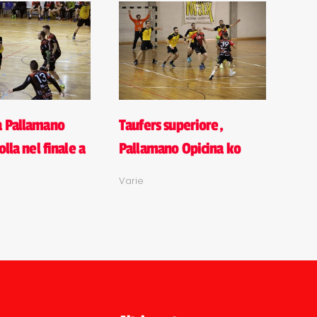
a Pallamano
Taufers superiore,
olla nel finale a
Pallamano Opicina ko
Varie