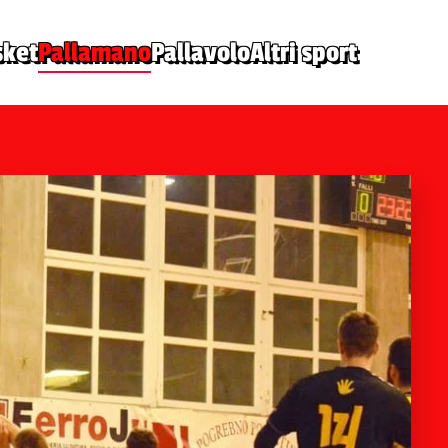
sket
Pallamano
Pallavolo
Altri sport