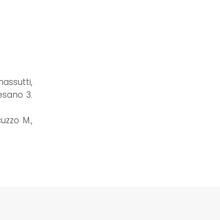
ssutti,
esano 3.
uzzo M.,