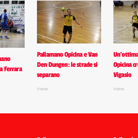
Pallamano Opicina e Van
Un'ottim
mano
Den Dungen: le strade si
Opicina cr
a Ferrara
separano
Vigasio
Varie
Varie