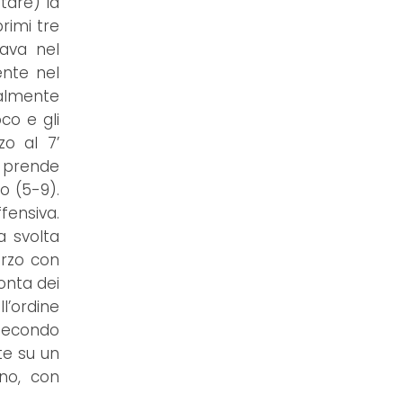
tare) la
rimi tre
rava nel
ente nel
ialmente
co e gli
zo al 7’
o prende
o (5-9).
fensiva.
a svolta
erzo con
monta dei
’ordine
 secondo
te su un
ino, con