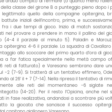
per sé arduo compito di fermare (o quanto meno rallen
della classe del girone B a punteggio pieno dopo i p
 legittimato quello della compagine opitergina, b
battute iniziali dell’incontro, prima, e successivam
o fra i due tempi di gioco. Inizio di match sostanz
ati nel provare a prendere in mano il pallino del gio
po (4-4 il parziale al minuto 5). Paladin e Marcuz
 opitergina: 4-6 il parziale. La squadra di Cavallar
antaggio allo scoccare del primo quarto d’ora di gioc
inua a far fatica specialmente nella metà campo of
con 6 reti di fatturato) e Varesano sembrano dare un
sul -2 (7-9). Si tratterà di un tentativo effimero, Od
al 26’ il + 7 (7-14). Nella ripresa il tentativo di ri
mente alle reti del momentaneo -6 siglate nell
tegotto (14-20). Per il resto l’Opicina, anche nel
ti in fase realizzativa, andandosi a scontrare più vol
atto la giocata che sancisce il successo opiterg
o dal capitano giallonero Varesano.