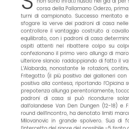
S
non sono infatti riusciti nel già di 
corsa della Pallamano Oderzo, prima 
turni di campionato. Successo meritato e
sfogare la verve dei padroni di casa nelle 
controllore il vantaggio costruito a cavall
equilibrato, con i padroni di casa determin
ospiti attenti nel ribattere colpo su col
confezionano il primo vero allungo di marca
ulteriore slancio raddoppiando di fatto il v
L’Alabarda, nonostante le rotazioni, cont
Fritegotto (il più positivo dei gialloneri 
positiva alla contesa, riportando l’Opicina 
prepotenza allunga perentoriamente, toccando 
padroni di casa si può ricondurre sola
dall’olandese Van Den Dungen (12-18) e Fri
round dell’incontro, ha denotato limiti marca
Milovanovic in grande spolvero. Sua di f
l’intercetto del rigore del possibile -5 tirat