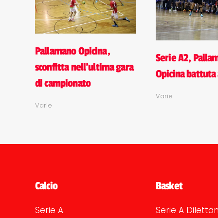
Pallamano Opicina,
Serie A2, Palla
sconfitta nell'ultima gara
Opicina battuta 
di campionato
Varie
Varie
Calcio
Basket
Serie A
Serie A Dilettan