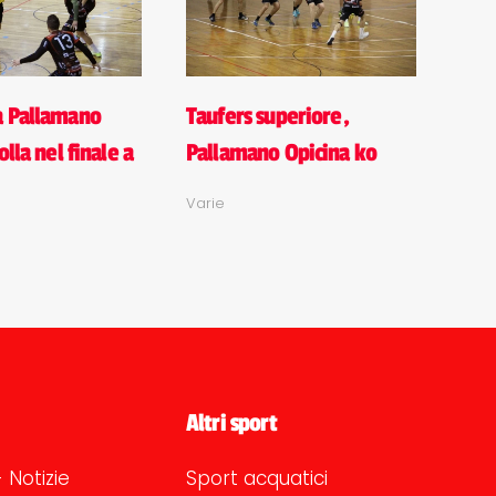
a Pallamano
Taufers superiore,
olla nel finale a
Pallamano Opicina ko
Varie
Altri sport
 Notizie
Sport acquatici