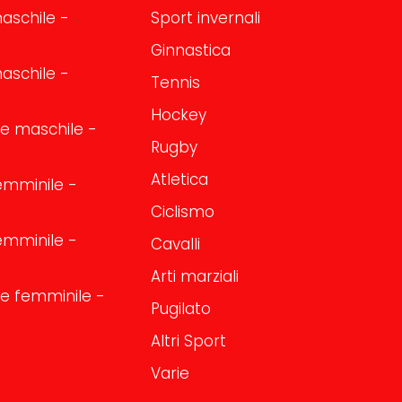
aschile -
Sport invernali
Ginnastica
aschile -
Tennis
Hockey
one maschile -
Rugby
Atletica
emminile -
Ciclismo
emminile -
Cavalli
Arti marziali
one femminile -
Pugilato
Altri Sport
Varie