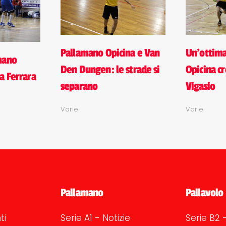
Pallamano Opicina e Van
Un'ottim
mano
Den Dungen: le strade si
Opicina cr
a Ferrara
separano
Vigasio
Varie
Varie
Pallamano
Pallavolo
ti
Serie A1 - Notizie
Serie B2 -