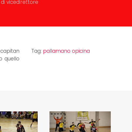
di vicedirettore
 capitan
Tag:
pallamano opicina
o quello