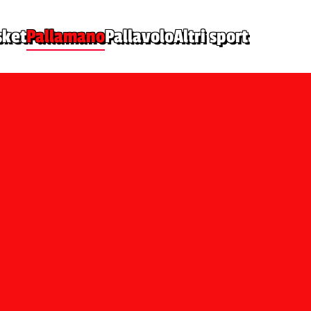
sket
Pallamano
Pallavolo
Altri sport