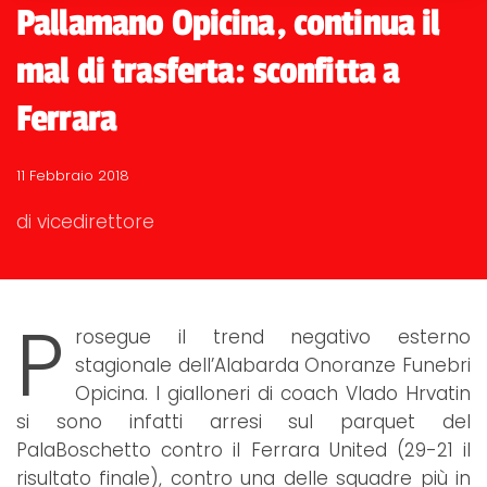
Pallamano Opicina, continua il
mal di trasferta: sconfitta a
Ferrara
11 Febbraio 2018
di vicedirettore
P
rosegue il trend negativo esterno
stagionale dell’Alabarda Onoranze Funebri
Opicina. I gialloneri di coach Vlado Hrvatin
si sono infatti arresi sul parquet del
PalaBoschetto contro il Ferrara United (29-21 il
risultato finale), contro una delle squadre più in