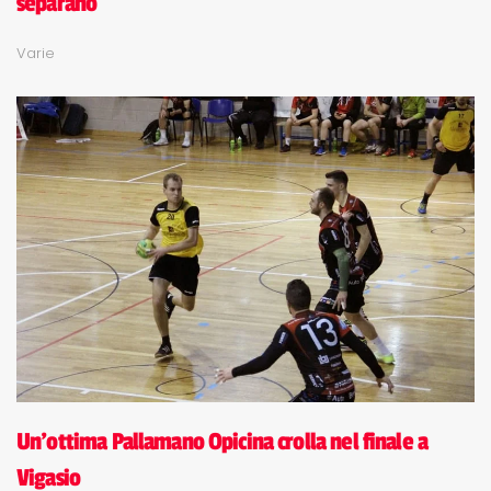
separano
Varie
Un'ottima Pallamano Opicina crolla nel finale a
Vigasio