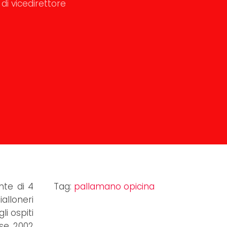
di vicedirettore
nte di 4
Tag:
pallamano opicina
ialloneri
li ospiti
sse 2002