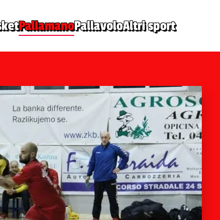
sket
Pallamano
Pallavolo
Altri sport