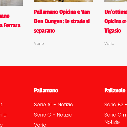
Pallamano Opicina e Van
Un'ottim
mano
Den Dungen: le strade si
Opicina cr
a Ferrara
separano
Vigasio
Varie
Varie
Pallamano
Pallavolo
ti
Serie A1 - Notizie
Serie B2 -
ile
Serie C - Notizie
Serie C m
Notizie
le
Varie