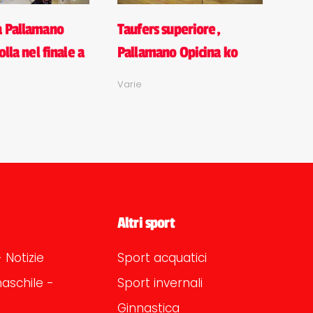
a Pallamano
Taufers superiore,
olla nel finale a
Pallamano Opicina ko
Varie
Altri sport
 Notizie
Sport acquatici
aschile -
Sport invernali
Ginnastica