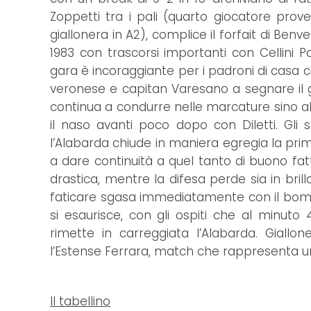
Zoppetti tra i pali (quarto giocatore pro
giallonera in A2), complice il forfait di Benv
1983 con trascorsi importanti con Cellini P
gara è incoraggiante per i padroni di casa c
veronese e capitan Varesano a segnare il g
continua a condurre nelle marcature sino al
il naso avanti poco dopo con Diletti. Gli
l’Alabarda chiude in maniera egregia la prima 
a dare continuità a quel tanto di buono fat
drastica, mentre la difesa perde sia in br
faticare sgasa immediatamente con il bombe
si esaurisce, con gli ospiti che al minut
rimette in carreggiata l’Alabarda. Gial
l’Estense Ferrara, match che rappresenta u
Il tabellino