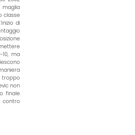
a maglia
no classe
nizio di
antaggio
osizione
 mettere
7-10, ma
 riescono
 maniera
e troppo
evic non
o finale
 contro