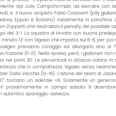
veniente dal Jolly Campoformido ad esordire con l
enuti, e il nuovo acquisto Fabio Coslovich (jolly giulia
adova, Eppan e Bolzano) inizialmente in panchina. L’i
on Zoppetti che neutralizza il penalty del possibile v
ol del 3-1. La squadra di Hrvatin con buona predisp
 minuto 13’ con Vigasio che impatta sul 6-6, per poi
 scaligeri prendono coraggio ed allungano sino al 
frazione (11-11). Nella ripresa, però, i gialloneri non
to nei primi 30’. Le percentuali in attacco calano in
illantezza che in compattezza. Vigasio senza neanch
r Dalla Vecchia (12-16). L’azione del team di Jasar
o 47’ toccano un siderale +9. Solamente un generos
loneri prossimamente in campo sabato 9 dicembre
n autentico spareggio-salvezza.