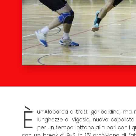
È
un’Alabarda a tratti garibaldina, m
lunghezze al Vigasio, nuova capolista de
per un tempo lottano alla pari con i quot
con un break di 9-2 in 15’ archiviano di fat