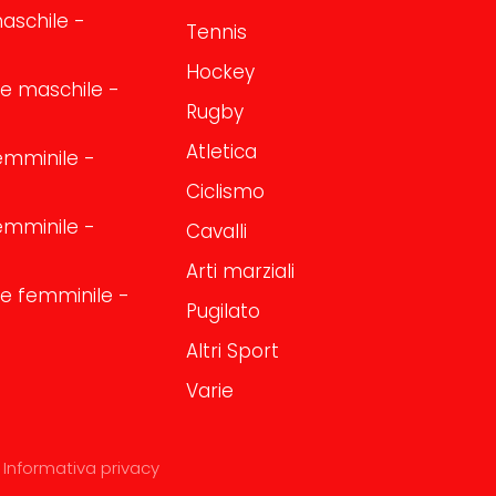
aschile -
Tennis
Hockey
one maschile -
Rugby
Atletica
emminile -
Ciclismo
emminile -
Cavalli
Arti marziali
one femminile -
Pugilato
Altri Sport
Varie
Informativa privacy