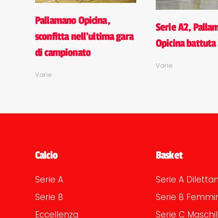
Pallamano Opicina,
Serie A2, Palla
sconfitta nell'ultima gara
Opicina battuta 
di campionato
Varie
Varie
Calcio
Basket
Serie A
Serie A Dilettan
Serie B
Serie B Femmin
Eccellenza
Serie C Maschi