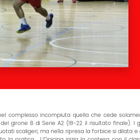
a nel complesso incompiuta quella che cede solame
l girone B di Serie A2 (18-22 il risultato finale). I g
ati scaligeri, ma nella ripresa la forbice si dilata e g
to la pratica. L’Opicina inizia la contesa con il cla