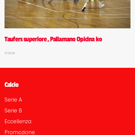
Taufers superiore, Pallamano Opicina ko
Varie
Calcio
Serie A
Serie B
Eccellenza
Promozione