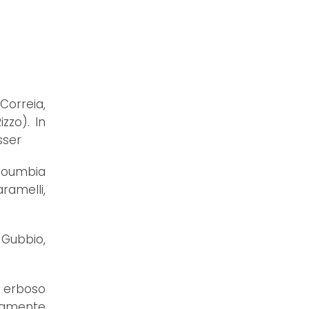
Correia,
izzo). In
sser
 Doumbia
aramelli,
 Gubbio,
o erboso
samente