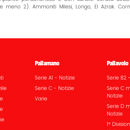
ine meno 2). Ammoniti Milesi, Longo, El Azrak. Corn
Pallamano
Pallavolo
ti
Serie A1 - Notizie
Serie B2 -
ile
Serie C - Notizie
Serie C m
Notizie
le
Varie
Serie D m
le
Notizie
ie
1° Divisi