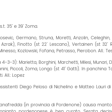
s.t. 35' e 39' Zoma.
osevic, Germano, Struna, Moretti, Anzolin, Celeghin, 
 Azrak), Finotto (st 22' Lescano), Vertainen (st 32' R
inesso, Kozlowski, Fofana, Petrasso, Pierobon. All.: Te
4-3-3): Marietta, Borghini, Marchetti, Milesi, Munari,
Zanini, Piccoli, Zoma, Longo (st 41' Gatti). In panchina T
i. All.: Lopez
sistenti Diego Peloso di Nichelino e Matteo Lauri di
tanafredda (in provincia di Pordenone) causa mant
L’impianto pordenonese è ben curato. Serata deci