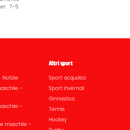
er: 7-5.
Altri sport
 Notizie
Sport acquatici
aschile -
Sport invernali
Ginnastica
aschile -
Tennis
Hockey
one maschile -
Rugby