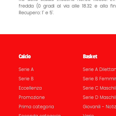
fredda (0 gradi al via alle 18.32 e alla f
Recupero: 1' e 5'.
Calcio
Basket
Serie A
Serie A Dilettan
Serie B
Serie B Femmin
Eccellenza
Serie C Maschi
Promozione
Serie D Maschi
Prima categoria
Giovanili - Notiz
Seconda categoria
Varie