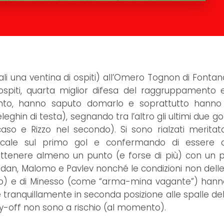
 quali una ventina di ospiti) all’Omero Tognon di Fonta
i ospiti, quarta miglior difesa del raggruppamento 
nto, hanno saputo domarlo e soprattutto hanno
eghin di testa), segnando tra l’altro gli ultimi due g
caso e Rizzo nel secondo). Si sono rialzati merita
ocale sul primo gol e confermando di essere ab
ttenere almeno un punto (e forse di più) con un pi
edan, Malomo e Pavlev nonché le condizioni non delle 
orso) e di Minesso (come “arma-mina vagante”) hanno
e tranquillamente in seconda posizione alle spalle del
y-off non sono a rischio (al momento).