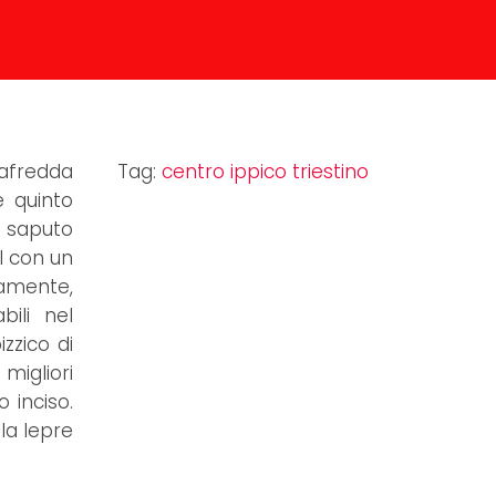
nafredda
Tag:
centro ippico triestino
e quinto
 saputo
ol con un
tamente,
ili nel
zzico di
migliori
 inciso.
la lepre