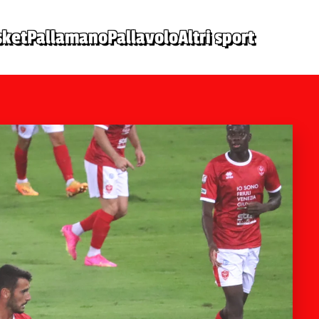
sket
Pallamano
Pallavolo
Altri sport