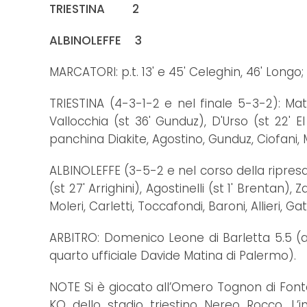
TRIESTINA 2
ALBINOLEFFE 3
MARCATORI: p.t. 13' e 45' Celeghin, 46' Longo; 
TRIESTINA (4-3-1-2 e nel finale 5-3-2): Mat
Vallocchia (st 36' Gunduz), D'Urso (st 22' El
panchina Diakite, Agostino, Gunduz, Ciofani, M
ALBINOLEFFE (3-5-2 e nel corso della ripresa 
(st 27' Arrighini), Agostinelli (st 1' Brentan), 
Moleri, Carletti, Toccafondi, Baroni, Allieri, Gatt
ARBITRO: Domenico Leone di Barletta 5.5 (as
quarto ufficiale Davide Matina di Palermo).
NOTE Si è giocato all’Omero Tognon di Fon
KO dello stadio triestino Nereo Rocco. 