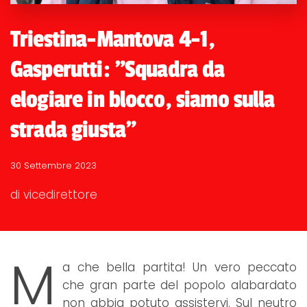
Triestina-Mantova 4-1,
Gasperutti: "Squadra da
elogiare in blocco, siamo sulla
strada giusta"
30 Settembre 2023
di vicedirettore
M
a che bella partita! Un vero peccato
che gran parte del popolo alabardato
non abbia potuto assistervi. Sul neutro