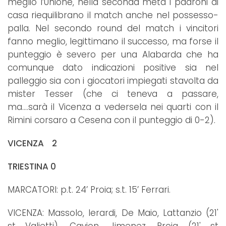
meglio l’Unione, nella seconda metà i padroni di
casa riequilibrano il match anche nel possesso-
palla. Nel secondo round del match i vincitori
fanno meglio, legittimano il successo, ma forse il
punteggio è severo per una Alabarda che ha
comunque dato indicazioni positive sia nel
palleggio sia con i giocatori impiegati stavolta da
mister Tesser (che ci teneva a passare,
ma….sarà il Vicenza a vedersela nei quarti con il
Rimini corsaro a Cesena con il punteggio di 0-2).
VICENZA 2
TRIESTINA 0
MARCATORI: p.t. 24’ Proia; s.t. 15’ Ferrari.
VICENZA: Massolo, Ierardi, De Maio, Lattanzio (21'
st Valietti), Cavion, Jimenez, Proia (21' st