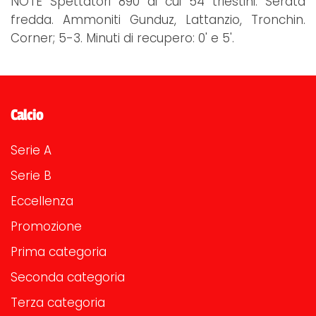
NOTE Spettatori 890 di cui 54 triestini. Serata
fredda. Ammoniti Gunduz, Lattanzio, Tronchin.
Corner; 5-3. Minuti di recupero: 0' e 5'.
Calcio
Serie A
Serie B
Eccellenza
Promozione
Prima categoria
Seconda categoria
Terza categoria