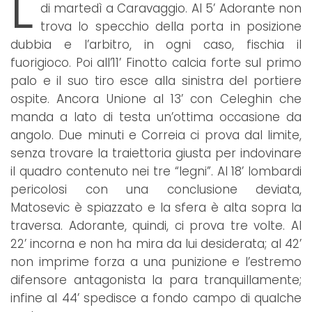
L
di martedì a Caravaggio. Al 5’ Adorante non
trova lo specchio della porta in posizione
dubbia e l’arbitro, in ogni caso, fischia il
fuorigioco. Poi all’11’ Finotto calcia forte sul primo
palo e il suo tiro esce alla sinistra del portiere
ospite. Ancora Unione al 13’ con Celeghin che
manda a lato di testa un’ottima occasione da
angolo. Due minuti e Correia ci prova dal limite,
senza trovare la traiettoria giusta per indovinare
il quadro contenuto nei tre “legni”. Al 18’ lombardi
pericolosi con una conclusione deviata,
Matosevic è spiazzato e la sfera è alta sopra la
traversa. Adorante, quindi, ci prova tre volte. Al
22’ incorna e non ha mira da lui desiderata; al 42’
non imprime forza a una punizione e l’estremo
difensore antagonista la para tranquillamente;
infine al 44’ spedisce a fondo campo di qualche