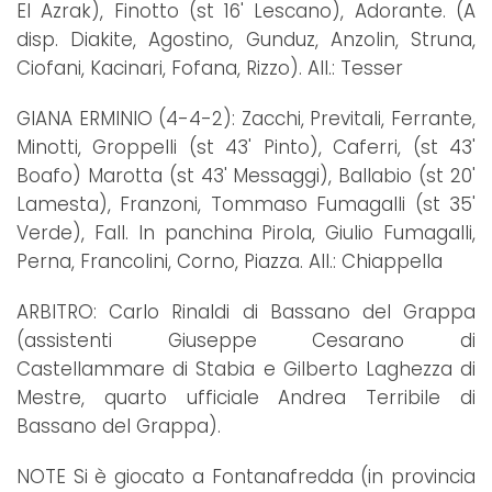
El Azrak), Finotto (st 16' Lescano), Adorante. (A
disp. Diakite, Agostino, Gunduz, Anzolin, Struna,
Ciofani, Kacinari, Fofana, Rizzo). All.: Tesser
GIANA ERMINIO (4-4-2): Zacchi, Previtali, Ferrante,
Minotti, Groppelli (st 43' Pinto), Caferri, (st 43'
Boafo) Marotta (st 43' Messaggi), Ballabio (st 20'
Lamesta), Franzoni, Tommaso Fumagalli (st 35'
Verde), Fall. In panchina Pirola, Giulio Fumagalli,
Perna, Francolini, Corno, Piazza. All.: Chiappella
ARBITRO: Carlo Rinaldi di Bassano del Grappa
(assistenti Giuseppe Cesarano di
Castellammare di Stabia e Gilberto Laghezza di
Mestre, quarto ufficiale Andrea Terribile di
Bassano del Grappa).
NOTE Si è giocato a Fontanafredda (in provincia