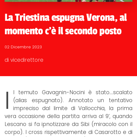
La Triestina espugna Verona, al
momento c'è il secondo posto
02 Dicembre 2023
di vicedirettore
I
l temuto Gavagnin-Nocini è stato....scalato
(alias espugnato). Annotato un tentativo
impreciso dal limite di Vallocchia, la prima
vera occasione della partita arriva al 9’, quando
Lescano si fa ipnotizzare da Sibi (miracolo con il
corpo). I cross rispettivamente di Casarotto e di