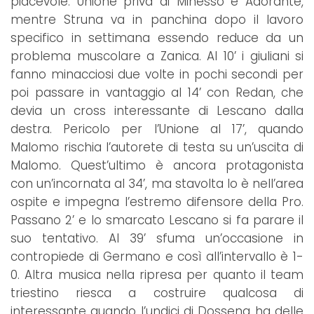
piacevole. Unione priva di Minesso e Adorante,
mentre Struna va in panchina dopo il lavoro
specifico in settimana essendo reduce da un
problema muscolare a Zanica. Al 10’ i giuliani si
fanno minacciosi due volte in pochi secondi per
poi passare in vantaggio al 14’ con Redan, che
devia un cross interessante di Lescano dalla
destra. Pericolo per l’Unione al 17’, quando
Malomo rischia l’autorete di testa su un’uscita di
Malomo. Quest’ultimo è ancora protagonista
con un’incornata al 34’, ma stavolta lo è nell’area
ospite e impegna l’estremo difensore della Pro.
Passano 2’ e lo smarcato Lescano si fa parare il
suo tentativo. Al 39’ sfuma un’occasione in
contropiede di Germano e così all’intervallo è 1-
0. Altra musica nella ripresa per quanto il team
triestino riesca a costruire qualcosa di
interessante quando l’undici di Dossena ha delle