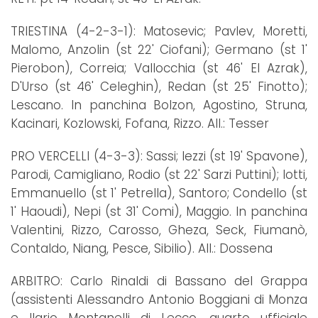
TRIESTINA (4-2-3-1): Matosevic; Pavlev, Moretti,
Malomo, Anzolin (st 22' Ciofani); Germano (st 1'
Pierobon), Correia; Vallocchia (st 46' El Azrak),
D'Urso (st 46' Celeghin), Redan (st 25' Finotto);
Lescano. In panchina Bolzon, Agostino, Struna,
Kacinari, Kozlowski, Fofana, Rizzo. All.: Tesser
PRO VERCELLI (4-3-3): Sassi; Iezzi (st 19' Spavone),
Parodi, Camigliano, Rodio (st 22' Sarzi Puttini); Iotti,
Emmanuello (st 1' Petrella), Santoro; Condello (st
1' Haoudi), Nepi (st 31' Comi), Maggio. In panchina
Valentini, Rizzo, Carosso, Gheza, Seck, Fiumanò,
Contaldo, Niang, Pesce, Sibilio). All.: Dossena
ARBITRO: Carlo Rinaldi di Bassano del Grappa
(assistenti Alessandro Antonio Boggiani di Monza
e Ilario Montanelli di Lecco, quarto ufficiale