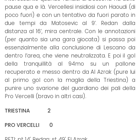
pause qua e là. Vercellesi insidiosi con Haoudi (di
poco fuori) e con un tentativo da fuori parato in
due tempi da Matosevic al 9’. Redan dalla
distanza al 16’, mira centrale. Con le annotazioni
(per quanto sia una gara giocata) si passa poi
essenzialmente alla conclusione di Lescano da
dentro l’area, che viene neutralizzata. E poi il gol
della tranquillità al 94mo su un pallone
recuperato e messo dentro da Al Azrak (pure lui
al primo gol con la maglia della Triestina) a
punire uno svarione del guardiano dei pali della
Pro Vercelli (bravo in altri casi).
TRIESTINA 2
PRO VERCELLI 0
RETI: pt 14' Redan; st 49' El Azrak.