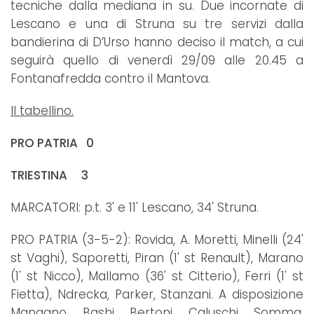
tecniche dalla mediana in su. Due incornate di
Lescano e una di Struna su tre servizi dalla
bandierina di D’Urso hanno deciso il match, a cui
seguirà quello di venerdì 29/09 alle 20.45 a
Fontanafredda contro il Mantova.
Il tabellino.
PRO PATRIA 0
TRIESTINA 3
MARCATORI: p.t. 3' e 11' Lescano, 34' Struna.
PRO PATRIA (3-5-2): Rovida, A. Moretti, Minelli (24'
st Vaghi), Saporetti, Piran (1' st Renault), Marano
(1' st Nicco), Mallamo (36' st Citterio), Ferri (1' st
Fietta), Ndrecka, Parker, Stanzani. A disposizione
Mangano, Bashi, Bertoni, Caluschi, Somma,