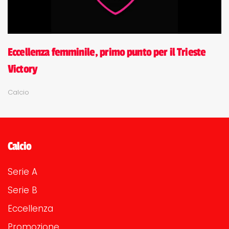
Eccellenza femminile, primo punto per il Trieste
Victory
Calcio
Calcio
Serie A
Serie B
Eccellenza
Promozione