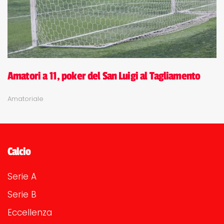
Amatori a 11, poker del San Luigi al Tagliamento
Amatoriale
Calcio
Serie A
Serie B
Eccellenza