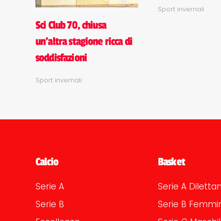
Sport invernali
Sci Club 70, chiusa
un'altra stagione ricca di
soddisfazioni
Sport invernali
Calcio
Basket
Serie A
Serie A Dilettan
Serie B
Serie B Femmin