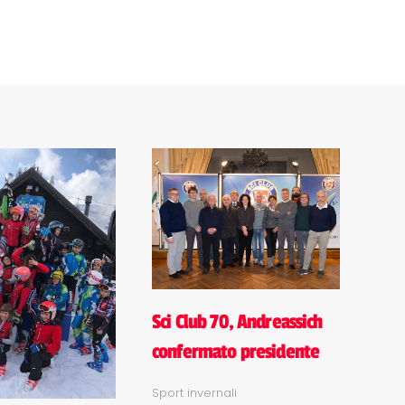
Sci Club 70, Andreassich
confermato presidente
Sport invernali