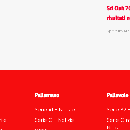
Sci Club 7
risultati 
Sport invern
Pallamano
Pallavolo
ti
Serie A1 - Notizie
Serie B2 -
ile
Serie C - Notizie
Serie C m
Notizie