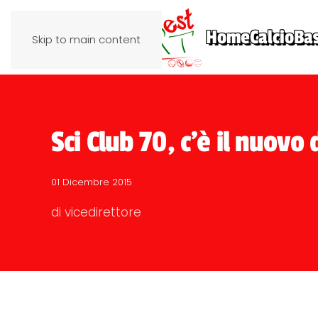
Home
Calcio
Ba
Skip to main content
Sci Club 70, c'è il nuovo 
01 Dicembre 2015
di vicedirettore