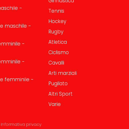
Ginnastica
aschile -
Tennis
Hockey
one maschile -
Rugby
Atletica
emminile -
Ciclismo
emminile -
Cavalli
Arti marziali
one femminile -
Pugilato
Altri Sport
Varie
Informativa privacy