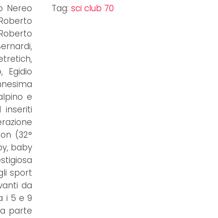
io Nereo
Tag:
sci club 70
 Roberto
 Roberto
ernardi,
tretich,
, Egidio
'ennesima
alpino e
inseriti
erazione
ron (32°
by, baby
stigiosa
li sport
vanti da
a i 5 e 9
da parte