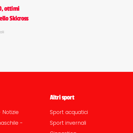
0, ottimi
nello Skicross
ali
Altri sport
 Notizie
Sport acquatici
aschile -
Sport invernali