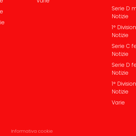
le
Varie
Serie D m
le
Notizie
ie
1° Divisi
Notizie
Serie C f
Notizie
Serie D f
Notizie
1° Divisi
Notizie
Varie
Informativa cookie