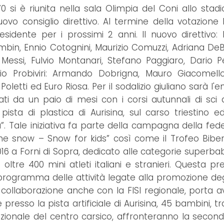
0 si è riunita nella sala Olimpia del Coni allo stad
uovo consiglio direttivo. Al termine della votazione
idente per i prossimi 2 anni. Il nuovo direttivo:
bin, Ennio Cotognini, Maurizio Comuzzi, Adriana DeB
essi, Fulvio Montanari, Stefano Paggiaro, Dario Pe
o Probiviri: Armando Dobrigna, Mauro Giacomello
 Poletti ed Euro Riosa. Per il sodalizio giuliano sarà l
ziati da un paio di mesi con i corsi autunnali di sci 
sta di plastica di Aurisina, sul carso triestino ed 
ta”. Tale iniziativa fa parte della campagna della fed
 the snow – Snow for kids” così come il Trofeo Bibe
2016 a Forni di Sopra, dedicato alle categorie superba
oltre 400 mini atleti italiani e stranieri. Questa pre
l programma delle attività legate alla promozione deg
n collaborazione anche con la FISI regionale, porta a
resso la pista artificiale di Aurisina, 45 bambini, tr
nazionale del centro carsico, affronteranno la secon