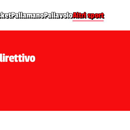
sket
Pallamano
Pallavolo
Altri sport
direttivo