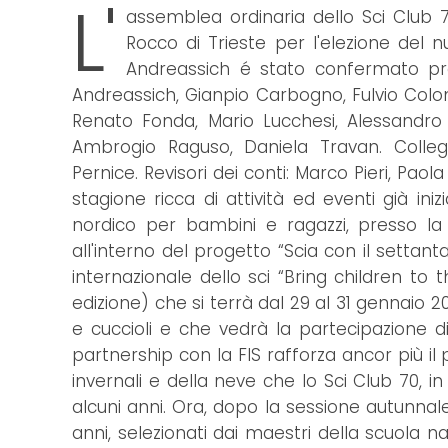
L'
assemblea ordinaria dello Sci Club 7
Rocco di Trieste per l'elezione del n
Andreassich é stato confermato pres
Andreassich, Gianpio Carbogno, Fulvio Colom
Renato Fonda, Mario Lucchesi, Alessandro M
Ambrogio Raguso, Daniela Travan. Collegi
Pernice. Revisori dei conti: Marco Pieri, Paola
stagione ricca di attività ed eventi già ini
nordico per bambini e ragazzi, presso la pi
all'interno del progetto “Scia con il settan
internazionale dello sci “Bring children to
edizione) che si terrà dal 29 al 31 gennaio 
e cuccioli e che vedrà la partecipazione di 
partnership con la FIS rafforza ancor più i
invernali e della neve che lo Sci Club 70, i
alcuni anni. Ora, dopo la sessione autunnale p
anni, selezionati dai maestri della scuola 