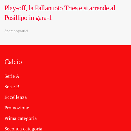
Play-off, la Pallanuoto Trieste si arrende al
Posillipo in gara-1
Sport acquatici
Calcio
Serie A
Serie B
Eccellenza
Promozione
Prima categoria
Seconda categoria