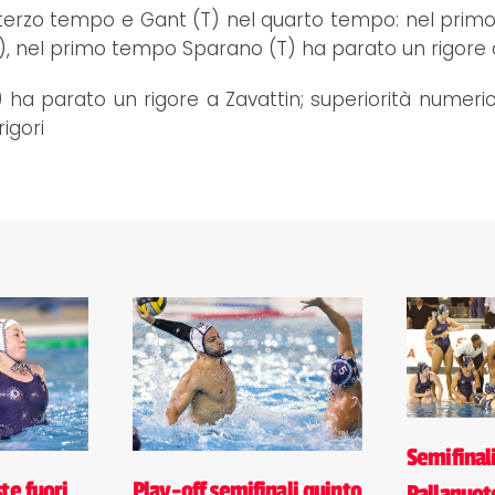
nel terzo tempo e Gant (T) nel quarto tempo: nel pri
uori), nel primo tempo Sparano (T) ha parato un rigore
ha parato un rigore a Zavattin; superiorità numeric
igori
Semifinali
Play-off semifinali quinto
te fuori
Pallanuoto