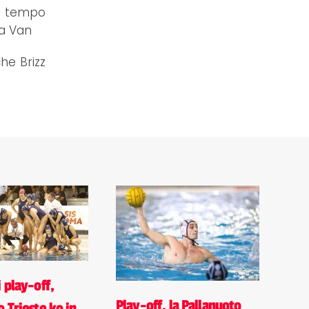
mo tempo
 a Van
he Brizz
 play-off,
Play-off, la Pallanuoto
 Trieste ko in