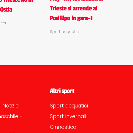
Trieste si arrende al
 Ostia
Posillipo in gara-1
ici
Sport acquatici
Altri sport
 Notizie
Sport acquatici
aschile -
Sport invernali
Ginnastica