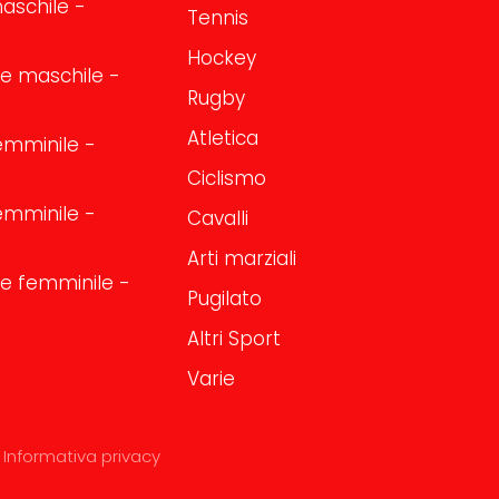
aschile -
Tennis
Hockey
one maschile -
Rugby
Atletica
emminile -
Ciclismo
emminile -
Cavalli
Arti marziali
one femminile -
Pugilato
Altri Sport
Varie
Informativa privacy