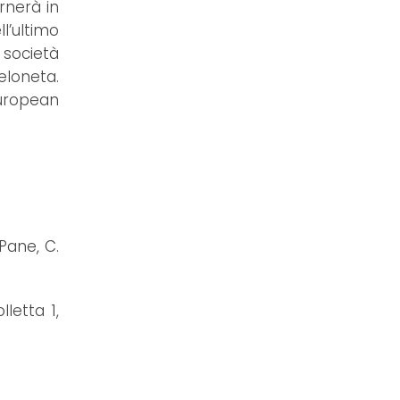
rnerà in
l’ultimo
 società
eloneta.
european
Pane, C.
letta 1,