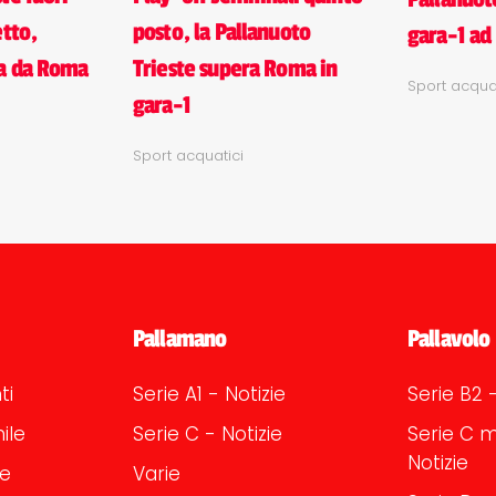
posto, la Pallanuoto
etto,
gara-1 ad
Trieste supera Roma in
ta da Roma
Sport acquat
gara-1
Sport acquatici
Pallamano
Pallavolo
ti
Serie A1 - Notizie
Serie B2 -
ile
Serie C - Notizie
Serie C m
Notizie
le
Varie