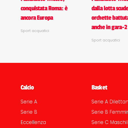
conquistata Roma: è
dalla lotta scud
ancora Europa
orchette battu
anche in gara-2
Sport acquatici
Sport acquatici
Calcio
Basket
Serie A
Serie A Dilettan
Serie B
Serie B Femmin
Eccellenza
Serie C Maschi