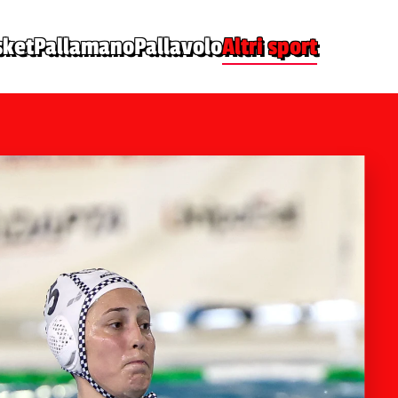
sket
Pallamano
Pallavolo
Altri sport