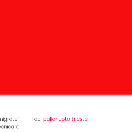
migrate”
Tag:
pallanuoto trieste
ecnica e