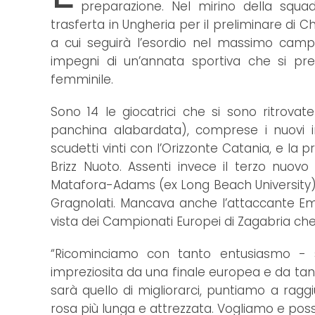
preparazione. Nel mirino della squa
trasferta in Ungheria per il preliminare di 
a cui seguirà l’esordio nel massimo campi
impegni di un’annata sportiva che si pr
femminile.
Sono 14 le giocatrici che si sono ritrovate
panchina alabardata), comprese i nuovi i
scudetti vinti con l’Orizzonte Catania, e l
Brizz Nuoto. Assenti invece il terzo nuov
Matafora-Adams (ex Long Beach University) 
Gragnolati. Mancava anche l’attaccante Em
vista dei Campionati Europei di Zagabria che 
“Ricominciamo con tanto entusiasmo - s
impreziosita da una finale europea e da tant
sarà quello di migliorarci, puntiamo a ragg
rosa più lunga e attrezzata. Vogliamo e pos