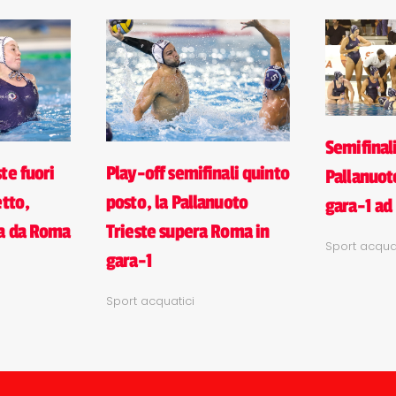
Semifinali
Play-off semifinali quinto
te fuori
Pallanuoto
posto, la Pallanuoto
etto,
gara-1 ad
Trieste supera Roma in
ta da Roma
Sport acquat
gara-1
Sport acquatici