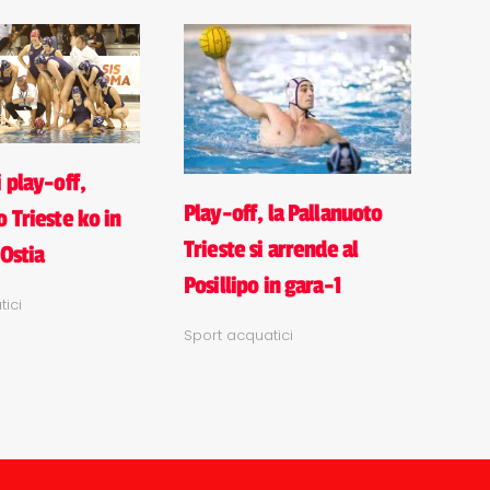
 play-off,
Play-off, la Pallanuoto
 Trieste ko in
Trieste si arrende al
 Ostia
Posillipo in gara-1
ici
Sport acquatici