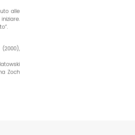
uto alle
niziare.
o”.
 (2000),
latowski
nna Zoch