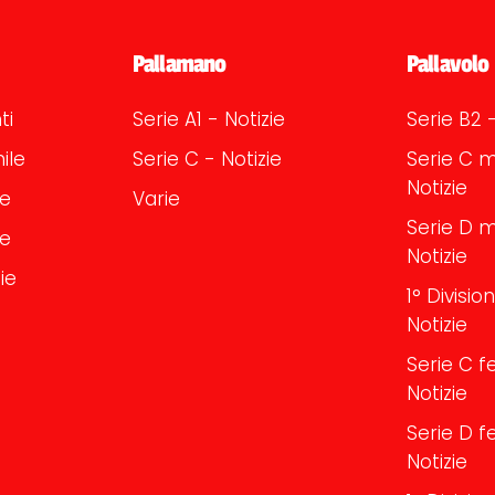
Pallamano
Pallavolo
ti
Serie A1 - Notizie
Serie B2 -
ile
Serie C - Notizie
Serie C m
Notizie
le
Varie
Serie D m
le
Notizie
ie
1° Divisi
Notizie
Serie C f
Notizie
Serie D f
Notizie