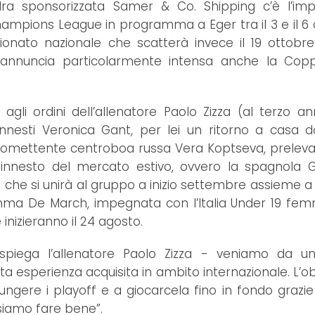
dra sponsorizzata Samer & Co. Shipping c’è l’im
Champions League in programma a Eger tra il 3 e il 6 
onato nazionale che scatterà invece il 19 ottobre.
eannuncia particolarmente intensa anche la Coppa
 agli ordini dell’allenatore Paolo Zizza (al terzo an
nnesti Veronica Gant, per lei un ritorno a casa 
a promettente centroboa russa Vera Koptseva, preleva
o innesto del mercato estivo, ovvero la spagnola G
che si unirà al gruppo a inizio settembre assieme a
ma De March, impegnata con l’Italia Under 19 femm
inizieranno il 24 agosto.
piega l’allenatore Paolo Zizza - veniamo da un
a esperienza acquisita in ambito internazionale. L’ob
iungere i playoff e a giocarcela fino in fondo grazi
siamo fare bene”.