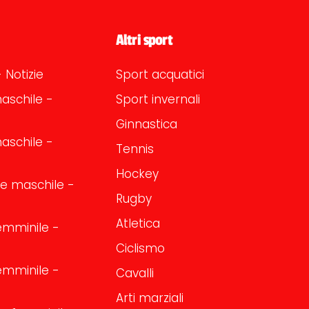
Altri sport
 Notizie
Sport acquatici
aschile -
Sport invernali
Ginnastica
aschile -
Tennis
Hockey
one maschile -
Rugby
Atletica
emminile -
Ciclismo
emminile -
Cavalli
Arti marziali