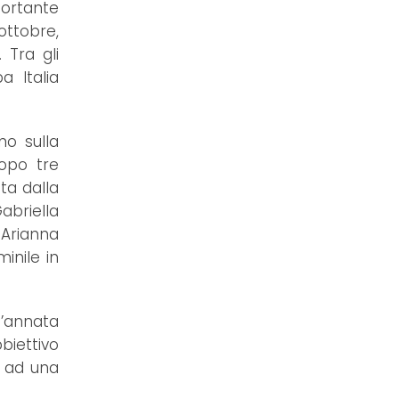
portante
ottobre,
 Tra gli
 Italia
no sulla
dopo tre
ta dalla
abriella
 Arianna
inile in
’annata
biettivo
e ad una