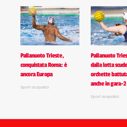
Pallanuoto Trieste,
Pallanuoto Tries
conquistata Roma: è
dalla lotta scud
ancora Europa
orchette battu
anche in gara-2
Sport acquatici
Sport acquatici