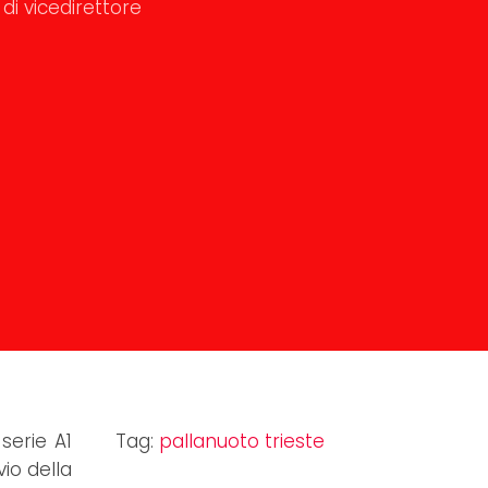
di vicedirettore
serie A1
Tag:
pallanuoto trieste
vio della