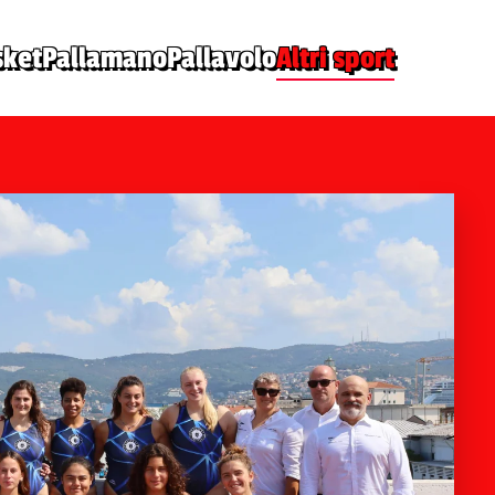
sket
Pallamano
Pallavolo
Altri sport