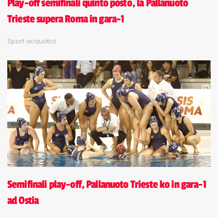
Play-off semifinali quinto posto, la Pallanuoto
Trieste supera Roma in gara-1
Sport acquatici
Semifinali play-off, Pallanuoto Trieste ko in gara-1
ad Ostia