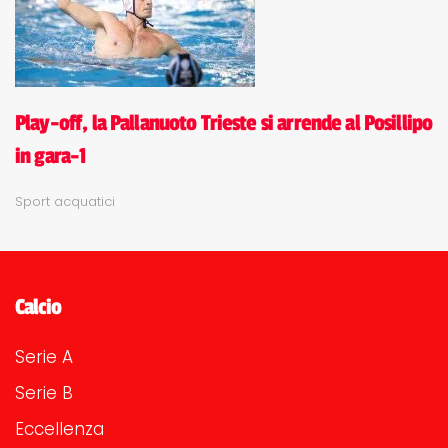
Play-off, la Pallanuoto Trieste si arrende al Posillipo
in gara-1
Sport acquatici
Calcio
Serie A
Serie B
Eccellenza