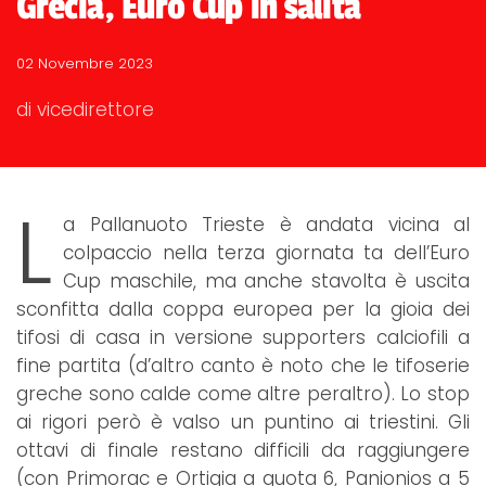
Grecia, Euro Cup in salita
02 Novembre 2023
di vicedirettore
L
a Pallanuoto Trieste è andata vicina al
colpaccio nella terza giornata ta dell’Euro
Cup maschile, ma anche stavolta è uscita
sconfitta dalla coppa europea per la gioia dei
tifosi di casa in versione supporters calciofili a
fine partita (d’altro canto è noto che le tifoserie
greche sono calde come altre peraltro). Lo stop
ai rigori però è valso un puntino ai triestini. Gli
ottavi di finale restano difficili da raggiungere
(con Primorac e Ortigia a quota 6, Panionios a 5